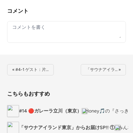
コメント
Your comment
« #4-1 ゲスト：片…
「サウナアイラ… »
こちらもおすすめ
#14 🔴ガレーラ立川（東京）
Honey🎵の『さっ
「サウナアイランド東京」からお届けSP!! ①
みんな