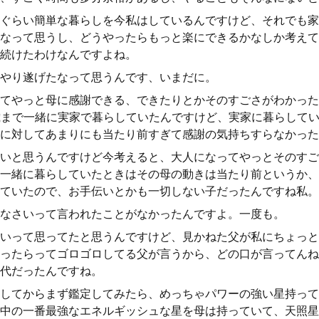
ぐらい簡単な暮らしを今私はしているんですけど、それでも家
なって思うし、どうやったらもっと楽にできるかなしか考えて
続けたわけなんですよね。
やり遂げたなって思うんです、いまだに。
てやっと母に感謝できる、できたりとかそのすごさがわかった
歳まで一緒に実家で暮らしていたんですけど、実家に暮らして
に対してあまりにも当たり前すぎて感謝の気持ちすらなかった
いと思うんですけど今考えると、大人になってやっとそのすご
一緒に暮らしていたときはその母の動きは当たり前というか、
ていたので、お手伝いとかも一切しない子だったんですね私。
なさいって言われたことがなかったんですよ。一度も。
いって思ってたと思うんですけど、見かねた父が私にちょっと
ったらってゴロゴロしてる父が言うから、どの口が言ってんね
代だったんですね。
してからまず鑑定してみたら、めっちゃパワーの強い星持って
の中の一番最強なエネルギッシュな星を母は持っていて、天照