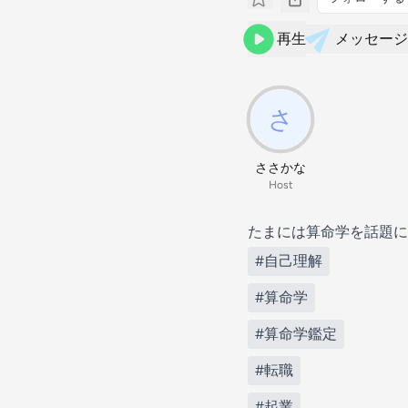
再生
メッセージ
ささかな
Host
たまには算命学を話題に
#自己理解
#算命学
#算命学鑑定
#転職
#起業