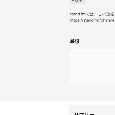
---
stand.fmでは、こ
https://stand.fm/chan
感想
サマリー