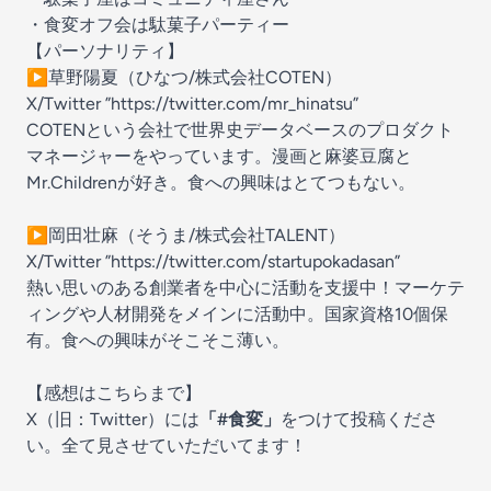
・食変オフ会は駄菓子パーティー
【パーソナリティ】
▶︎草野陽夏（ひなつ/株式会社COTEN）
X/Twitter ”
⁠⁠⁠https://twitter.com/mr_hinatsu⁠⁠⁠
”
COTENという会社で世界史データベースのプロダクト
マネージャーをやっています。漫画と麻婆豆腐と
Mr.Childrenが好き。食への興味はとてつもない。
▶︎岡田壮麻（そうま/株式会社TALENT）
X/Twitter ”
⁠⁠⁠https://twitter.com/startupokadasan⁠⁠⁠
”
熱い思いのある創業者を中心に活動を支援中！マーケテ
ィングや人材開発をメインに活動中。国家資格10個保
有。食への興味がそこそこ薄い。
【感想はこちらまで】
X（旧：Twitter）には
「#食変」
をつけて投稿くださ
い。全て見させていただいてます！