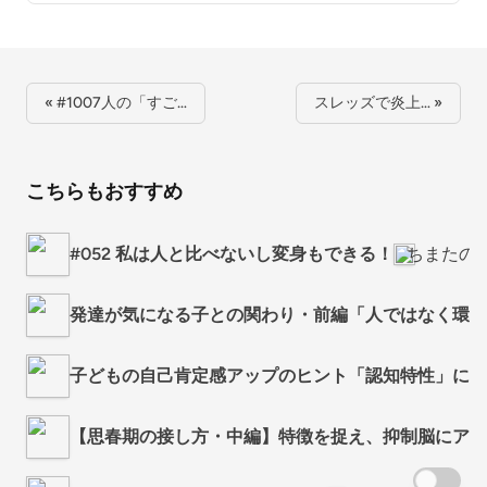
« #1007人の「すご…
スレッズで炎上… »
こちらもおすすめ
#052 私は人と比べないし変身もできる！
ちまたの
発達が気になる子との関わり・前編「人ではなく環境
子どもの自己肯定感アップのヒント「認知特性」につい
【思春期の接し方・中編】特徴を捉え、抑制脳にアプロ