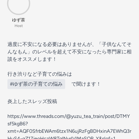
ゆず茶
Host
過度に不安になる必要はありませんが、「子供なんてそ
んなもん」のレベルを超えて不安になったら専門家に相
談をオススメします！
行き渋りなど子育ての悩みは
#ゆず茶の子育ての悩み
で聞けます！
炎上したスレッズ投稿
https://www.threads.com/@yuzu_tea_train/post/DTMY
sf5kgB6?
xmt=AQF0SfrbEWAm6tzx1N6ujRzFgBDHxinA7EWhQ3r
HuS4-qZ17jeoHczW8TqINyrlVlMaSOR_Y&slof=1