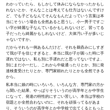
わかっていたら、もしかして休みにならなかったかもし
れないとか、そんなことは考えても仕方はないんですけ
ど、でも子どもなんてそんなもんだよっていう言葉は本
当にそういう場合も全然あると思うし、小一男子ですご
い字が綺麗な子なんているかもしれないけど、習ってる
子だったら綺麗かもしれないけど、大体汚い子が多いじ
ゃないですか。
だからそれも一例あるんだけど、それを鵜呑みにしすぎ
て我が子を信じすぎると、本当に我が子が困った時に手
遅れではない。私も別に手遅れだと思ってないですよ、
別にまだ小一だし、これから中級通ったりとか、別に発
達検査受けたりとか、専門家頼れたりとかも全然できる
から。
私本当に娘の時にいろいろ、いろんな方、専門家の方か
ら聞いた結果、やっぱりそういうのが高学年とか中学生
になって、発達の特性的にすごい苦しい。本当は学校の
宿題とか全然合わないのに、それを頑張ってるがあま
り、そういうのが高学年とか中学校で出てくるともっと