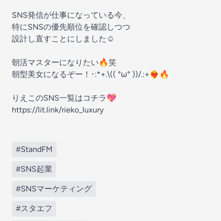
SNS発信が仕事になっている今、
特にSNSの優先順位を確認しつつ
設計し直すことにしました☺️
朝活マスターになりたい🔥笑
朝型美女になるぞー！･:*+.\(( °ω° ))/.:+❤️‍🔥🔥
りえこのSNS一覧はコチラ💖
https://lit.link/rieko_luxury
#StandFM
#SNS起業
#SNSマーケティング
#スタエフ