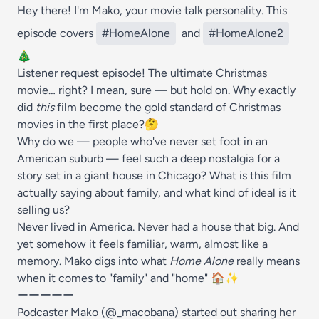
Hey there! I'm Mako, your movie talk personality. This
episode covers
#HomeAlone
and
#HomeAlone2
🎄
Listener request episode! The ultimate Christmas
movie… right? I mean, sure — but hold on. Why exactly
did
this
film become the gold standard of Christmas
movies in the first place?🤔
Why do we — people who've never set foot in an
American suburb — feel such a deep nostalgia for a
story set in a giant house in Chicago? What is this film
actually saying about family, and what kind of ideal is it
selling us?
Never lived in America. Never had a house that big. And
yet somehow it feels familiar, warm, almost like a
memory. Mako digs into what
Home Alone
really means
when it comes to "family" and "home" 🏠✨
ーーーーー
Podcaster Mako (@_macobana) started out sharing her