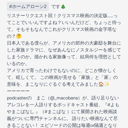
#ホームアローン2
です🎄
リスナーリクエスト回！クリスマス映画の決定版……っ
てことでいいんですよね？いいんだけど、ちょっと待っ
て。そもそもなんでこれがクリスマス映画の金字塔な
の？🤔
日本人である僕らが、アメリカの郊外の大豪邸を舞台に
した家族ドラマに、なぜあんなにノスタルジーを感じて
しまうのか。描かれる家族像って、結局何を理想として
いるのか。
アメリカで育ったわけでもないのに、どこか懐かしく
て、眩しくて。 この映画が見せる「家族」と「家」の
意味を、まこなりにぐるぐる考えてみました🏠✨
ーーーーー
podcasterの まこ（@_macobana）が、語り足りない
アレコレを一人語りするポッドキャスト番組、『#よも
やまこばなし 』（#まこばな ）にて展開された映画談
義がついに専門チャンネルに。 語りたい映画なんて尽
きることない！ エピソードの公開は毎週or隔週となり