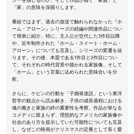
ジーを感じるのか、そして作品が描く「家族」と
「家」の意味を深掘りします。
番組ではまず、過去の放送で触れられなかった『ホ
ーム・アローン』シリーズの続編や関連作品につい
て簡単に紹介。特に、主人公が交代した3作目以降
や、近年制作された『ホーム・スイート・ホーム・
アローン』についても言及し、シリーズの変遷を辿
ります。その後、本題である1作目と2作目につい
て、それぞれの時代背景や描かれる家族像、そして
「ホーム」という言葉に込められた意味合いを分
析。
さらに、ケビンの行動を「子婚発達説」という東洋
哲学の観点から読み解き、子供の成長過程における
魂の働きと家族の絆の重要性を考察。作品が単なる
コメディに留まらず、理想的なアメリカの家族像や
社会のあり方を提示していた可能性についても言及
し、なぜこの映画がクリスマスの定番として長く愛