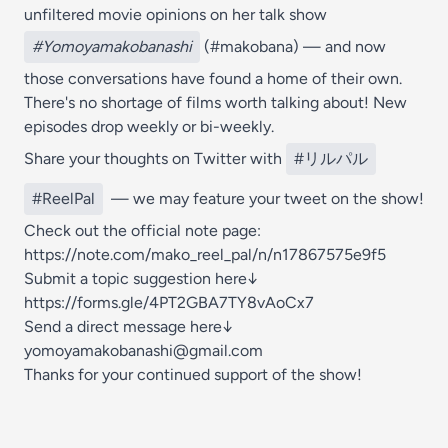
unfiltered movie opinions on her talk show
#Yomoyamakobanashi
(#makobana) — and now
those conversations have found a home of their own.
There's no shortage of films worth talking about! New
episodes drop weekly or bi-weekly.
Share your thoughts on Twitter with
#リルパル
#ReelPal
— we may feature your tweet on the show!
Check out the official note page:
https://note.com/mako_reel_pal/n/n17867575e9f5
Submit a topic suggestion here↓
https://forms.gle/4PT2GBA7TY8vAoCx7
Send a direct message here↓
⁠⁠yomoyamakobanashi@gmail.com⁠⁠
Thanks for your continued support of the show!