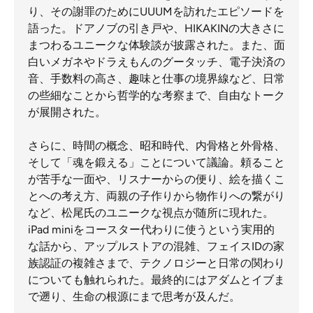
り、その謝罪のためにUUUMを訪れたエピソードを
語った。ドアノブの引き戸や、HIKAKINの大きさに
まつわるユニークな体験談が披露された。また、面
白いメガネやドラえもんのグータッチ、電子決済の
音、手数料の高さ、趣味と仕事の境界線など、日常
の些細なことから哲学的な考察まで、自由なトーク
が展開された。
さらに、時間の概念、昭和時代、内骨格と外骨格、
そして「魂を鍛える」ことについて議論。頼ること
が苦手な一面や、リスナーからの便り、絵を描くこ
とへの考え方、両親の子作りから物作りへの繋がり
など、松尾氏のユニークな視点が随所に現れた。
iPad miniをコースター代わりに使うという実用的
な話から、アップルストアの混雑、フェイスIDの家
族認証の複雑さまで、テクノロジーと日常の関わり
についても触れられた。最終的にはアダムとイブま
で遡り、生命の根源にまで思考が及んだ。