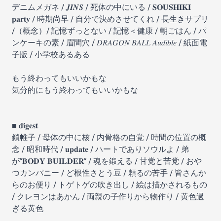
デニムメガネ / 𝑱𝑰𝑵𝑺 / 死体の中にいる / 𝐒𝐎𝐔𝐒𝐇𝐈𝐊𝐈
𝐩𝐚𝐫𝐭𝐲 / 時期尚早 / 自分で決めさせてくれ / 長生きサプリ
/（概念）/ 記憶ずっとない / 記憶＜健康 / 朝ごはん / パ
ンケーキの素 / 眉間穴 / 𝐷𝑅𝐴𝐺𝑂𝑁 𝐵𝐴𝐿𝐿 𝐴𝑢𝑑𝑖𝑏𝑙𝑒 / 紙面電
子版 / 小学校あるある
もう終わってもいいかもな
気分的にもう終わってもいいかもな
■ 𝐝𝐢𝐠𝐞𝐬𝐭
鎖帷子 / 母体の中に核 / 内骨格の自覚 / 時間の位置の概
念 / 昭和時代 / 𝐮𝐩𝐝𝐚𝐭𝐞 / ハートでありソウルよ / 弟
が”𝐁𝐎𝐃𝐘 𝐁𝐔𝐈𝐋𝐃𝐄𝐑” / 魂を鍛える / 甘党と苦党 / おや
つカンパニー / ど根性さとう豆 / 頼るの苦手 / 皆さんか
らのお便り / トゲトゲの吹き出し / 絵は描かされるもの
/ クレヨンはあかん / 両親の子作りから物作り / 黄色過
ぎる黄色