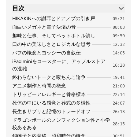
目次
HIKAKINへの謝罪とドアノブの引き戸
05:21
面白いメガネと電子決済の音
08:03
趣味と仕事、そしてペットボトル潰し
09:59
口の中の美味しさとロジカルな思考
12:32
パフの概念とヨッシーの自叙伝
14:05
iPad miniをコースターに、アップルストア
16:28
の混雑
終わらないトークと喉ちんこ論争
19:41
アニメ制作と時間の概念
21:00
トリッピーアレルギーと骨格標本
22:14
死体の中にいる感覚と葬式の多様性
24:07
長生きサプリと記憶のトレードオフ
26:13
ドラゴンボールのノンフィクション性と小学
28:15
校あるある
鎖帷子と内骨格、昭和時代の概念
30:51