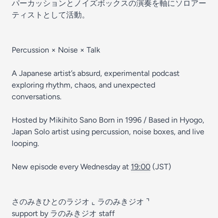
パーカッションとノイズボックスの演奏を軸にソロアー
ティストとして活動。
Percussion × Noise × Talk
A Japanese artist’s absurd, experimental podcast
exploring rhythm, chaos, and unexpected
conversations.
Hosted by Mikihito Sano Born in 1996 / Based in Hyogo,
Japan Solo artist using percussion, noise boxes, and live
looping.
New episode every Wednesday at
19:00
(JST)
さのみきひとのラジオ ⌞ ラのみきジオ ⌝
support by ラのみきジオ staff