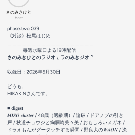
さのみきひと
Host
phase:two 039
《対談》松尾はじめ
＿＿＿＿＿＿＿＿＿＿＿＿＿＿＿＿＿＿
毎週水曜日よる19時配信
さのみきひとのラジオ ⌞ ラのみきジオ ⌝
￣￣￣￣￣￣￣￣￣￣￣￣￣￣￣￣￣￣
収録日：2026年5月30日
どうも、
HIKAKINさんです。
■ 𝐝𝐢𝐠𝐞𝐬𝐭
𝑴𝑰𝑺𝑶 𝒄𝒍𝒖𝒔𝒕𝒆𝒓 / 48歳（適齢期）/ 論破 / ドアノブの引き
戸 / 秋道チョウジと絢爛崎美々美 / おもしろいメガネ /
ドラえもんがグータッチする瞬間 / 野良犬の𝑾𝑨𝑶𝑵 / 決