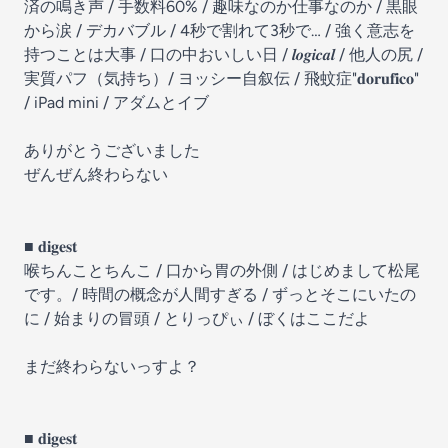
済の鳴き声 / 手数料60% / 趣味なのか仕事なのか / 黒眼
から涙 / デカバブル / 4秒で割れて3秒で… / 強く意志を
持つことは大事 / 口の中おいしい日 / 𝒍𝒐𝒈𝒊𝒄𝒂𝒍 / 他人の尻 /
実質パフ（気持ち）/ ヨッシー自叙伝 / 飛蚊症"𝐝𝐨𝐫𝐮𝐟𝐢𝐜𝐨"
/ iPad mini / アダムとイブ
ありがとうございました
ぜんぜん終わらない
■ 𝐝𝐢𝐠𝐞𝐬𝐭
喉ちんことちんこ / 口から胃の外側 / はじめまして松尾
です。/ 時間の概念が人間すぎる / ずっとそこにいたの
に / 始まりの冒頭 / とりっぴぃ / ぼくはここだよ
まだ終わらないっすよ？
■ 𝐝𝐢𝐠𝐞𝐬𝐭