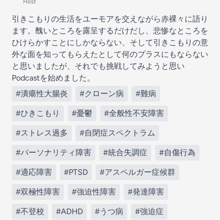
Host
引きこもりの生活をユーモアを交えながら赤裸々に語り
ます。醜いところを露呈するだけだし、悲惨なところを
ひけらかすことにしかならない、そして引きこもりの意
外な面を知ってもらえたとして何のプラスにもならない
と思いましたが、それでも挑戦してみようと思い
Podcastを始めました。
#潰瘍性大腸炎
#クローン病
#難病
#ひきこもり
#憂鬱
#全般性不安障害
#ストレス過多
#自閉症スペクトラム
#パーソナリティ障害
#統合失調症
#自傷行為
#適応障害
#PTSD
#アスペルガー症候群
#双極性障害
#強迫性障害
#発達障害
#不登校
#ADHD
#うつ病
#強迫症