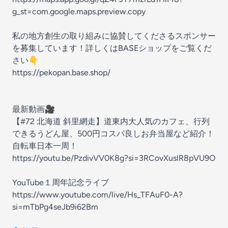
g_st=com.google.maps.preview.copy
私の地方創生の取り組みに協賛してくださるスポンサー
を募集しています！詳しくはBASEショップをご覧くだ
さい👇
https://pekopan.base.shop/
最新動画🎥
【#72 北海道 斜里網走】道東内大人気のカフェ、行列
できるうどん屋、500円コスパ良しお弁当屋など紹介！
自転車日本一周！
https://youtu.be/PzdivVV0K8g?si=3RCovXuslR8pVU9O
YouTube１周年記念ライブ
https://www.youtube.com/live/Hs_TFAuF0-A?
si=mTbPg4seJb9i62Bm