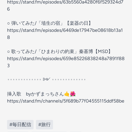
https://stand.fm/episodes/63b5560a4280f6f529324d7
6
○ 弾いてみた/「埴生の宿」【楽器の日】
https://stand.fm/episodes/6469de17947be08618b13a1
8
○ 歌ってみた/「ひまわりの約束」秦基博【MSD】
https://stand.fm/episodes/659e85226838248a7891f88
3
𐬹𐬹𐬹𐬹𐬹𐬹𐬹𐬹𐬹𐬹𐬹𐬹𐬹 ༻ 𐬹𐬹𐬹𐬹𐬹𐬹𐬹𐬹𐬹𐬹𐬹𐬹𐬹
挿入歌 byかずまっちさん🤙🌺
https://stand.fm/channels/5f689b77f04555115ddf58be
#毎日配信
#旅行