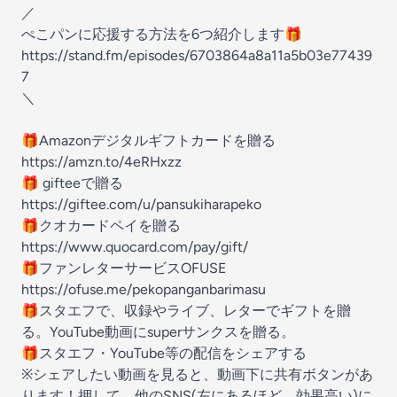
／
ぺこパンに応援する方法を6つ紹介します🎁
https://stand.fm/episodes/6703864a8a11a5b03e77439
7
＼
🎁Amazonデジタルギフトカードを贈る
https://amzn.to/4eRHxzz
🎁 gifteeで贈る
https://giftee.com/u/pansukiharapeko
🎁クオカードペイを贈る
https://www.quocard.com/pay/gift/
🎁ファンレターサービスOFUSE
https://ofuse.me/pekopanganbarimasu
🎁スタエフで、収録やライブ、レターでギフトを贈
る。YouTube動画にsuperサンクスを贈る。
🎁スタエフ・YouTube等の配信をシェアする
※シェアしたい動画を見ると、動画下に共有ボタンがあ
ります！押して、他のSNS(左にあるほど、効果高い)に