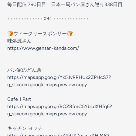
毎日配信 790日目 日本一周パン屋さん巡り338日目
𐬹𐬹𐬹𐬹𐬹𐬹𐬹𐬹𐬹𐬹𐬹𐬹𐬹 ༻ 𐬹𐬹𐬹𐬹𐬹𐬹𐬹𐬹𐬹𐬹𐬹𐬹𐬹
🍞ウィークリースポンサー🍞
味処源さん
https://www.gensan-kanda.com/
パン家のどん助
https://maps.app.goo.gl/Yx5JvRRHUx2ZPHcS7?
g_st=com.google.maps.preview.copy
Cafe 1 Part
https://maps.app.goo.gl/BCZ8fmC5YbLdXHfq6?
g_st=com.google.maps.preview.copy
キッチン ヨッチ
https://maps.app.goo.gl/qZ4PJY7mzrLd1HiM8?