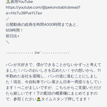
🚴‍♂️旅用YouTube
https://youtube.com/@pekonotabitobread?
si=HIz7u38PveYLTsxr
／
公開動画の総再生時間4000時間まであと、
659時間！
前日比+
＼
𐬹𐬹𐬹𐬹𐬹𐬹𐬹𐬹𐬹𐬹𐬹𐬹𐬹 ༻ 𐬹𐬹𐬹𐬹𐬹𐬹𐬹𐬹𐬹𐬹𐬹𐬹𐬹
パンが大好きで、僕ができることがないかずっと考えて
ました！パンのおいしさを広めたい！その想いから、11
年勤めた会社を退職し、パンの道に進むことにしまし
た！現在、今自転車でパン屋さん日本一周巡りをしてい
ます！ぺこがましいですが、こちらからご支援いただけ
たら嬉しいです！下の配信の概要欄にまとめてますの
で、参照ください🙇‍♂️タイムスタンプ押してます！