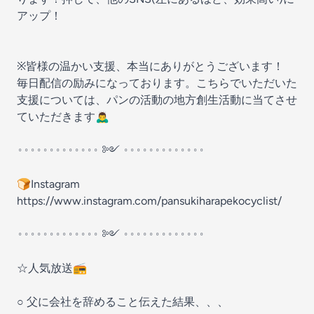
アップ！
※皆様の温かい支援、本当にありがとうございます！
毎日配信の励みになっております。こちらでいただいた
支援については、パンの活動の地方創生活動に当てさせ
ていただきます🙇‍♂️
𐬹𐬹𐬹𐬹𐬹𐬹𐬹𐬹𐬹𐬹𐬹𐬹𐬹 ༻ 𐬹𐬹𐬹𐬹𐬹𐬹𐬹𐬹𐬹𐬹𐬹𐬹𐬹
🍞Instagram
https://www.instagram.com/pansukiharapekocyclist/
𐬹𐬹𐬹𐬹𐬹𐬹𐬹𐬹𐬹𐬹𐬹𐬹𐬹 ༻ 𐬹𐬹𐬹𐬹𐬹𐬹𐬹𐬹𐬹𐬹𐬹𐬹𐬹
☆人気放送📻
○ 父に会社を辞めること伝えた結果、、、