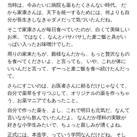
当時は、今みたいに病院も薬もたくさんない時代。 だ
から家康さんは、天下を統一するためには、何よりも自
分が長生きしなきゃダメだって気づいたんだね。
そこで家康さんが毎日食べていたのが、白くて美味しい
お米。 ではなく、なんとパサパサした麦ご飯と具がい
っぱい入ったお味噌汁でした。
周りの家来たちが、殿様なんだから、もっと贅沢なもの
を食べてくださいよ、と言っても、 いや、これが体に
いいんだと言って、ずーっと麦ご飯を食べ続けたんだっ
て。
さらにすごいのは、お医者さんに頼るだけじゃなくて、
自分で薬草をすりつぶして、オリジナルの薬を作っちゃ
う、お薬マニアでもあったこと。
自分で作った薬を、よし、これで明日も元気だ、なんて
言いながら飲んでいたんだよ。 なんだか理科の実験が
好きな小学生みたいで、ちょっと親しみが湧くよね。
正式には、本造学、っていう学問なんだけどね。 そし