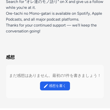
Search for "オレ達のモノ語り" on X and give us a follow
while you're at it.
Ore-tachi no Mono-gatari is available on Spotify, Apple
Podcasts, and all major podcast platforms.
Thanks for your continued support — we'll keep the
conversation going!
感想
まだ感想はありません。最初の1件を書きましょう！
感想を書く