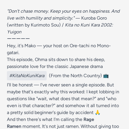
"Don't chase money. Keep your eyes on happiness. And
live with humility and simplicity."
― Kuroba Goro
(written by Kurimoto Sou) /
Kita no Kuni Kara 2002:
Yuigon
ーーーーー
Hey, it's Mako — your host on Ore-tachi no Mono-
gatari.
This episode, Ohma sits down to share his deep,
passionate love for the classic Japanese drama
#KitaNoKuniKara
(From the North Country) 📺
I'll be honest — I've never seen a single episode. But
maybe that's exactly why this worked: I kept lobbing in
questions like "wait, what does that mean?" and "who
even is that character?" and somehow it all turned into
a pretty solid beginner's guide by accident 🙏
And then there's what I'm calling the
Rage
Ramen
moment. It's not just ramen. Without giving too