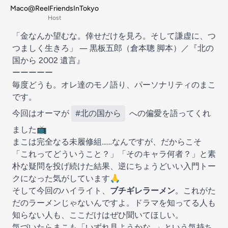
Maco@ReelFriendsInTokyo
Host
「金なんか望むな。倖せだけを見ろ。そして謙虚に、つ
つましく生きろ」 ― 黒板五郎（倉本聰 脚本）／『北の
国から 2002 遺言』
ーーーーー
毎度どうも。オレ達のモノ語り、パーソナリティのまこ
です。
今回はオーマが
#北の国から
への偏愛を語ってくれ
ました📺
まこは完全なる未履修組……なんですが、だからこそ
「これってどういうこと？」「そのキャラ何者？」と素
朴な疑問を投げ続けた結果、逆にちょうどいい入門トー
クになった気がしています🙏
そして今回のハイライト、
ブチギレラーメン
。これがた
だのラーメンじゃないんですよ。ドラマを知ってる人も
知らない人も、ここだけはぜひ聞いてほしい。
気づいたらまこも「いずれ見ようかな…」という気持ち