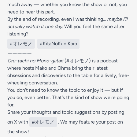
much away — whether you know the show or not, you
need to hear this part.
By the end of recording, even I was thinking...
maybe I'll
actually watch it one day.
Will you feel the same after
listening?
#オレモノ
#KitaNoKuniKara
ーーーーー
Ore-tachi no Mono-gatari
(#オレモノ) is a podcast
where hosts Mako and Ohma bring their latest
obsessions and discoveries to the table for a lively, free-
wheeling conversation.
You don't need to know the topic to enjoy it — but if
you do, even better. That's the kind of show we're going
for.
Share your thoughts and topic suggestions by posting
on X with
#オレモノ
. We may feature your post on
the show!