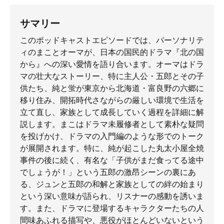
サマリー
このポッドキャストエピソードでは、パーソナリテ
ィのまことオーマが、日本の国民的ドラマ『北の国
から』への深い愛情を語り合います。オーマはドラ
マの壮大なストーリー、特に主人公・五郎とその子
供たち、純と蛍が東京から北海道・富良野の六郷に
移り住み、開拓時代さながらの厳しい環境で生活を
立て直し、家族として成長していく過程を詳細に解
説します。まこはドラマ未履修者として素朴な疑問
を投げかけ、ドラマの入門編のような形でのトーク
が展開されます。特に、純が起こした丸太小屋全焼
事件の後に続く、有名な「子供がまだ食ってる途中
でしょうが！」という五郎の激昂シーンの裏にあ
る、ジュンと五郎の和解と家族としての絆の始まり
という深い意味が語られ、リスナーの感動を誘いま
す。また、ドラマに登場するキャラクターたちの人
間味あふれる描写や、悪役がほとんどいないという