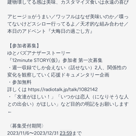
建物壊してる感は美味、カスタマイズ食いは永遠の喜び
アヒージョがうまい／ワッフルはなぜ美味いのか／喋っ
てないけどスシロー行ってるよ／天才的な組み合わせ／
本日のアドベント『大晦日の過ごし方』
【参加者募集】
ゆとバズアナザーストーリー
『12minute STORY(仮)』参加者 第一次募集
・週一収録でしか会えない（話せない）2人、関係性の
変化を観察していく応援ドキュメンタリー企画
・参加無料
詳しくは https://radiotalk.jp/talk/1082142
・「友達がほしい！」「いつかは恋人（になりそうな人
との出会い）がほしい」など目的の明記をお願いします
←
〈募集受付期間〉
2023/11/6〜2023/12/31
23:59
まで