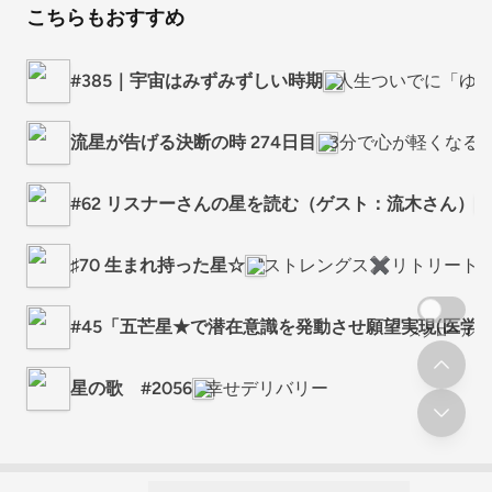
こちらもおすすめ
#385｜宇宙はみずみずしい時期
人生ついでに「ゆるっ
流星が告げる決断の時 274日目
3分で心が軽くなる
#62 リスナーさんの星を読む（ゲスト：流木さん）
♯70 生まれ持った星☆
"ストレングス✖️リトリート"
#45「五芒星★で潜在意識を発動させ願望実現(医学
スクロール
星の歌 #2056
幸せデリバリー