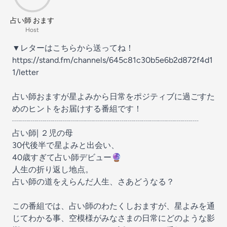
占い師 おます
Host
▼レターはこちらから送ってね！
https://stand.fm/channels/645c81c30b5e6b2d872f4d1
1/letter
占い師おますが星よみから日常をポジティブに過ごすた
めのヒントをお届けする番組です！
┈┈┈┈┈┈┈┈┈┈┈┈┈┈┈┈┈┈┈┈┈┈┈
占い師| ２児の母
30代後半で星よみと出会い、
40歳すぎて占い師デビュー🔮
人生の折り返し地点。
占い師の道をえらんだ人生、さあどうなる？
この番組では、占い師のわたくしおますが、星よみを通
じてわかる事、空模様がみなさまの日常にどのような影