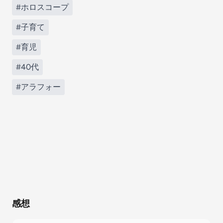
#ホロスコープ
⠀
#子育て
⠀
#育児
⠀
#40代
⠀
#アラフォー
⠀
⠀
⠀
⠀
⠀
⠀
⠀
感想