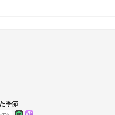
した季節
ーする