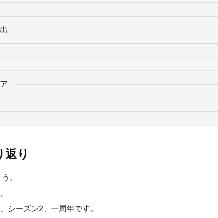
出
ア
り返り
ょう。
。
、シーズン2、一周年です。