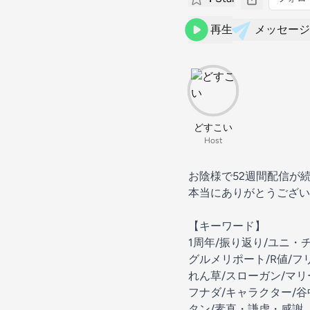
再生
メッセージ
どすこい
Host
お陰様で52週間配信が
本当にありがとうござい
【キーワード】
1周年/振り返り/ユニ・
グルメリポート/R値/フ
れん草/スローガン/マリー
フナダ/キャラクター/谷
タン/素直・謙虚・感謝