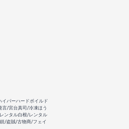
/ハイパーハードボイルド
発言/宮台真司/冷凍ほう
剛/レンタル白根/レンタル
鋭/盗賊/古物商/フェイ