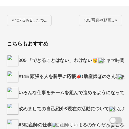
« 107.GIVEしたつ…
105.写真や動画… »
こちらもおすすめ
305.「できることはない」わけない🥳
スキマ時間、
#145 頑張る人を勝手に応援📣(助産師ほのさん)
あ
いろんな仕事をチームを組んで進めるようになってき
改めましての自己紹介&現在の活動について
えなの 
#3助産師の仕事
助産師りおまるのからだとこころの
スクロール