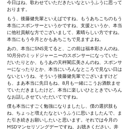
今日はね、歌わせていただきたいなというふうに思って
おります。
もう、後藤健先輩といえばですね、もうあちこちのもう
本当にスポンサーというかですね、支援というか、本当
に他社貢献な方でございまして、素晴らしい方ですね。
本当にもう今月とかもあちこちで見ますよね。
あの、本当にSNS見てると、この前は福本彩さんのね、
10月分のミッドジャーニーのスポンサーになっていた
だいたりとか、もうあの天秤閣広美さんのね、スポンサ
ーになったりとか、本当にいろんなところで見ない日は
ないというね、そういう後藤健先輩でございますけど
も、まあ本当に先日もね、8月も一緒にこうお酒飲ませ
ていただきましたけど、本当に楽しいひとときでいろん
なお話しさせていただいてですね。
僕も本当にすごく勉強になりましたし、僕の選択肢も
ね、ちょっと増えたなというふうに思いましたんで、ま
た引き続きお願いしたいと思います。それでは今月の
MSDマンセリソングデーですね、お聴きください。井