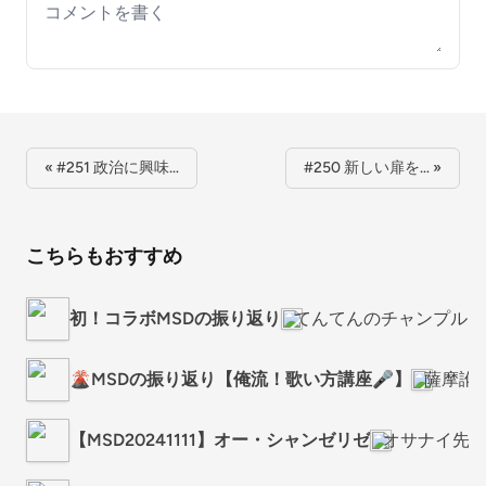
Your comment
« #251 政治に興味…
#250 新しい扉を… »
こちらもおすすめ
初！コラボMSDの振り返り
てんてんのチャンプル～RA
🌋MSDの振り返り【俺流！歌い方講座🎤】
薩摩訛
【MSD20241111】オー・シャンゼリゼ
オサナイ先生