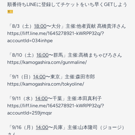
順番待ちLINEに登録してチケットをいち早くGETしよう
🎫
「8/3（土）
18:00
〜大分」主催:他者貢献 髙橋貴洋さん
https://liff.line.me/1645278921-kWRPP32q/?
accountId=034inhpe
「8/10（土）
16:00
〜群馬」主催:髙橋まちゃぴろさん
https://kamogashira.com/gunmaline/
「9/1（日）
14:00
〜東京」主催:森田市郎
https://kamogashira.com/tokyoline/
「9/11（水）
14:00
〜千葉」主催:本田真利子
https://liff.line.me/1645278921-kWRPP32q/?
accountId=259jmqsr
「9/16（月）
14:00
〜兵庫」主催:山本隆司（ジョージ）
さん