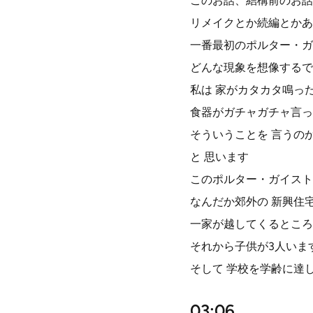
このお話、結構前のお話
リメイクとか続編とかあ
一番最初のポルター・ガ
どんな現象を想像するで
私は 家がカタカタ鳴っ
食器がガチャガチャ言っ
そういうことを 言うの
と 思います
このポルター・ガイスト
なんだか郊外の 新興住
一家が越してくるところ
それから子供が3人いま
そして 学校を学齢に達
03:06