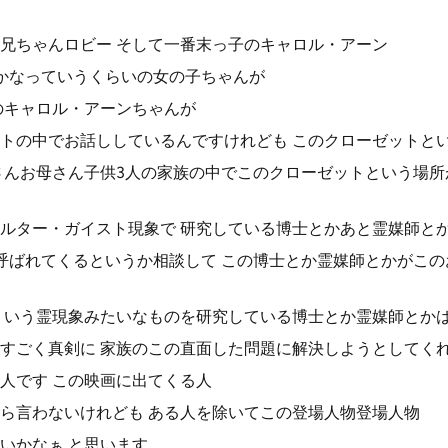
兄ちゃんロビー そして一番末っ子のキャロル・アーン
かなっていうくらいの女の子ちゃんが
のキャロル・アーンちゃんが
トの中でお話ししているんですけれども このクローゼットと
さんお母さん子供3人の家族の中でこのクローゼットという場
ルター・ガイスト現象で 研究している博士とかあと霊媒師と
呼ばれてくるというか相談して この博士とか霊媒師とかがこ
ういう霊現象みたいなものを研究している博士とか霊媒師とか
すごく真剣に 家族のこの直面した問題に解決しようとしてく
人です この映画に出てくる人
ら言わないけれども ある人を除いてこの登場人物登場人物
いかなぁ と思います