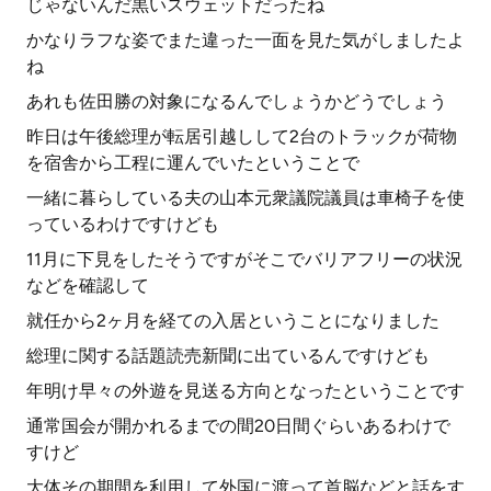
じゃないんだ黒いスウェットだったね
かなりラフな姿でまた違った一面を見た気がしましたよ
ね
あれも佐田勝の対象になるんでしょうかどうでしょう
昨日は午後総理が転居引越しして2台のトラックが荷物
を宿舎から工程に運んでいたということで
一緒に暮らしている夫の山本元衆議院議員は車椅子を使
っているわけですけども
11月に下見をしたそうですがそこでバリアフリーの状況
などを確認して
就任から2ヶ月を経ての入居ということになりました
総理に関する話題読売新聞に出ているんですけども
年明け早々の外遊を見送る方向となったということです
通常国会が開かれるまでの間20日間ぐらいあるわけで
すけど
大体その期間を利用して外国に渡って首脳などと話をす