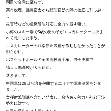
問題で合意に至らず、
高市総理、議員宿舎から総理官邸の隣の校庭に引っ越
し、
災害時などの危機管理対応に全力を競す狙い。
小樽のスキー場で5歳の男の子がエスカレーターに挟ま
れて死亡した事故。
エスカレーターの非常停止装置が作動しなかったことが
明らかに。
バスケットボールの全国高校選手権、男子決勝で
福大大堀高校が大会連覇。
透きまして、
中国軍は29日台湾を包囲するエリアで軍事演習を始め
ました。
実弾射撃訓練を含むと発表し、台湾独立勢力と外部干渉
勢力に対する