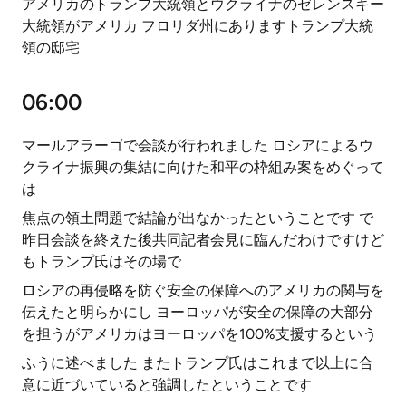
アメリカのトランプ大統領とウクライナのゼレンスキー
大統領がアメリカ フロリダ州にありますトランプ大統
領の邸宅
06:00
マールアラーゴで会談が行われました ロシアによるウ
クライナ振興の集結に向けた和平の枠組み案をめぐって
は
焦点の領土問題で結論が出なかったということです で
昨日会談を終えた後共同記者会見に臨んだわけですけど
もトランプ氏はその場で
ロシアの再侵略を防ぐ安全の保障へのアメリカの関与を
伝えたと明らかにし ヨーロッパが安全の保障の大部分
を担うがアメリカはヨーロッパを100%支援するという
ふうに述べました またトランプ氏はこれまで以上に合
意に近づいていると強調したということです