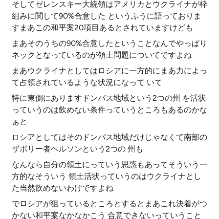
そしてゼレンスキー大統領はアメリカとウクライナが枠
組みに関して90%合意した というふうに語っておりま
すまあこの和平案20項目あるとされていますけども
まあそのうちの90%合意したということなんでやっぱり
ネックとなっているのが領土問題についてですよね
まあウクライナとしてはロシアに一方的にまあ力によっ
て占領されているような状況になって いて
特に東側にありますドンバス地域という2つの州 を活状
っていうのは飲めない条件っていうところもあるのかな
ぁと
ロシアとしてはそのドンバス地域だけじゃなくて南部の
ザポリー者ヘルソンという2つの 州も
なんなら自分の領土にっていう思惑もあってそういう一
方的なそういう 領土活状っていうのはウクライナとし
た当然飲めないわけですよね
でロシアが狙っているところとするとまあこれ決着がつ
かない和平案なかなかこう 合意できないっていうこと