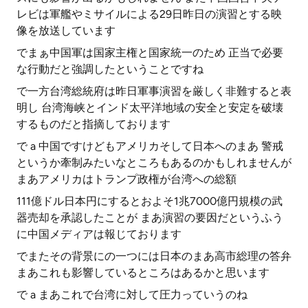
レビは軍艦やミサイルによる29日昨日の演習とする映
像を放送しています
でまぁ中国軍は国家主権と国家統一のため 正当で必要
な行動だと強調したということですね
で一方台湾総統府は昨日軍事演習を厳しく非難すると表
明し 台湾海峡とインド太平洋地域の安全と安定を破壊
するものだと指摘しております
で a 中国ですけどもアメリカそして日本へのまあ 警戒
というか牽制みたいなところもあるのかもしれませんが
まあアメリカはトランプ政権が台湾への総額
111億ドル日本円にするとおよそ1兆7000億円規模の武
器売却を承認したことが まあ演習の要因だというふう
に中国メディアは報じております
でまたその背景にの一つには日本のまあ高市総理の答弁
まあこれも影響しているところはあるかと思います
で a まあこれで台湾に対して圧力っていうのね