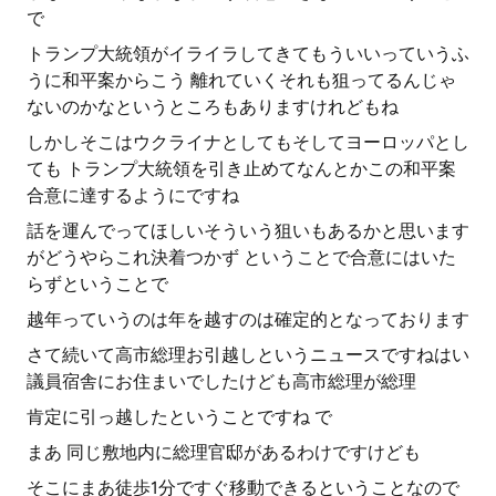
で
トランプ大統領がイライラしてきてもういいっていうふ
うに和平案からこう 離れていくそれも狙ってるんじゃ
ないのかなというところもありますけれどもね
しかしそこはウクライナとしてもそしてヨーロッパとし
ても トランプ大統領を引き止めてなんとかこの和平案
合意に達するようにですね
話を運んでってほしいそういう狙いもあるかと思います
がどうやらこれ決着つかず ということで合意にはいた
らずということで
越年っていうのは年を越すのは確定的となっております
さて続いて高市総理お引越しというニュースですねはい
議員宿舎にお住まいでしたけども高市総理が総理
肯定に引っ越したということですね で
まあ 同じ敷地内に総理官邸があるわけですけども
そこにまあ徒歩1分ですぐ移動できるということなので