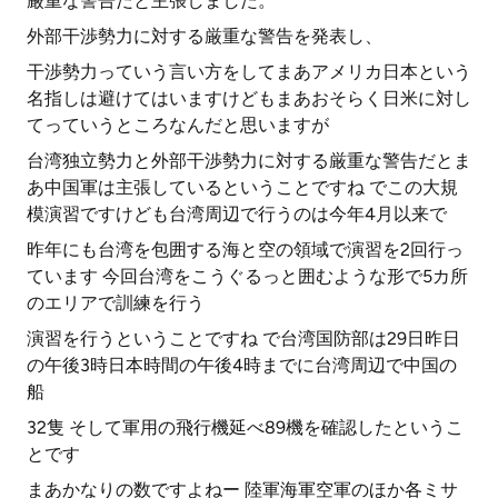
厳重な警告だと主張しました。
外部干渉勢力に対する厳重な警告を発表し、
干渉勢力っていう言い方をしてまあアメリカ日本という
名指しは避けてはいますけどもまあおそらく日米に対し
てっていうところなんだと思いますが
台湾独立勢力と外部干渉勢力に対する厳重な警告だとま
あ中国軍は主張しているということですね でこの大規
模演習ですけども台湾周辺で行うのは今年4月以来で
昨年にも台湾を包囲する海と空の領域で演習を2回行っ
ています 今回台湾をこうぐるっと囲むような形で5カ所
のエリアで訓練を行う
演習を行うということですね で台湾国防部は29日昨日
の午後3時日本時間の午後4時までに台湾周辺で中国の
船
32隻 そして軍用の飛行機延べ89機を確認したというこ
とです
まあかなりの数ですよねー 陸軍海軍空軍のほか各ミサ