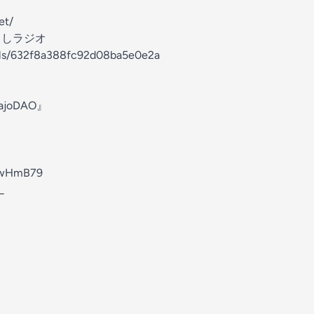
et/
らしラジオ
nels/632f8a388fc92d08ba5e0e2a
joDAO』
KSwHmB79
_