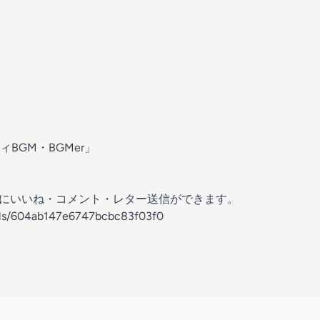
BGM・BGMer」
の放送にいいね・コメント・レター送信ができます。
nels/604ab147e6747bcbc83f03f0