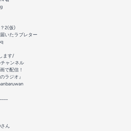
Dg
2(仮)
届いたラブレター
Gq
します/
beチャンネル
画で配信！
のラジオ』
nanbaruwan
____
Oさん