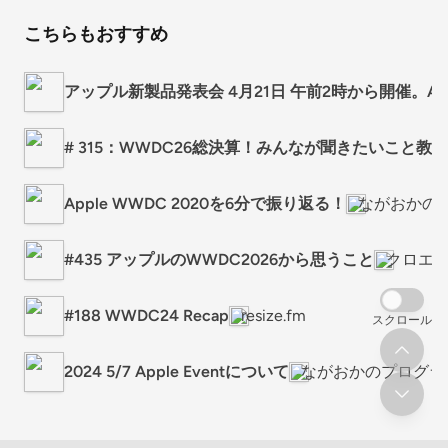
こちらもおすすめ
アップル新製品発表会 4月21日 午前2時から開催。Apple 
# 315：WWDC26総決算！みんなが聞きたいこと教
Apple WWDC 2020を6分で振り返る！
ながおかの
#435 アップルのWWDC2026から思うこと
クロエ
#188 WWDC24 Recap
resize.fm
スクロール
2024 5/7 Apple Eventについて
ながおかのプログラ