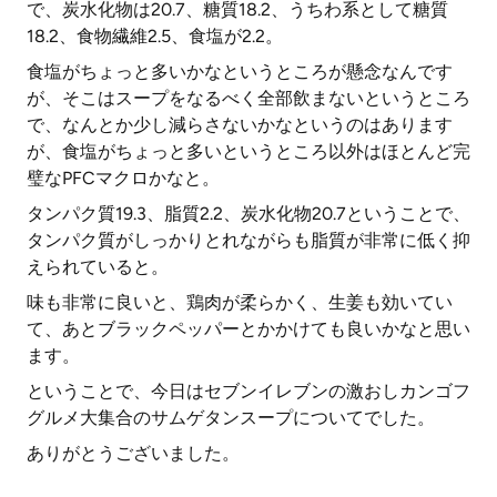
で、炭水化物は20.7、糖質18.2、うちわ系として糖質
18.2、食物繊維2.5、食塩が2.2。
食塩がちょっと多いかなというところが懸念なんです
が、そこはスープをなるべく全部飲まないというところ
で、なんとか少し減らさないかなというのはあります
が、食塩がちょっと多いというところ以外はほとんど完
璧なPFCマクロかなと。
タンパク質19.3、脂質2.2、炭水化物20.7ということで、
タンパク質がしっかりとれながらも脂質が非常に低く抑
えられていると。
味も非常に良いと、鶏肉が柔らかく、生姜も効いてい
て、あとブラックペッパーとかかけても良いかなと思い
ます。
ということで、今日はセブンイレブンの激おしカンゴフ
グルメ大集合のサムゲタンスープについてでした。
ありがとうございました。