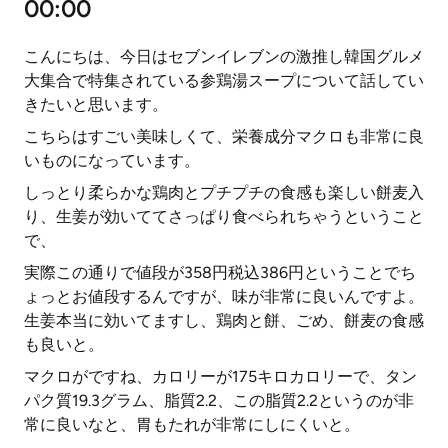
00:00
こんにちは、今日はセブンイレブンの激推し韓国グルメ
大集合で特集されている参鶏湯スープについて話してい
きたいと思います。
こちらはすごい美味しくて、栄養成分マクロも非常に良
いものになっています。
しっとり柔らかな鶏肉とプチプチの食感も楽しい餅麦入
り、生姜が効いててさっぱり食べられちゃうということ
で、
実際この通りで値段が358円税込386円ということでち
ょっとお値段するんですが、味が非常に良いんですよ。
生姜本当に効いてますし、鶏肉と餅、ごめ、餅麦の食感
も良いと。
マクロがですね、カロリーが175キロカロリーで、タン
パク質19.3グラム、脂質2.2、この脂質2.2というのが非
常に良いなと、胃もたれが非常にしにくいと。