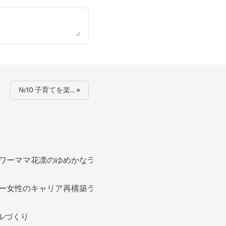
№10 子育てを楽… »
ワーママ花凛のゆめかなラジオ
ー女性のキャリア再構築ラジオ🎙️ ｜4時起き🌸ばりぃ
ルづくり