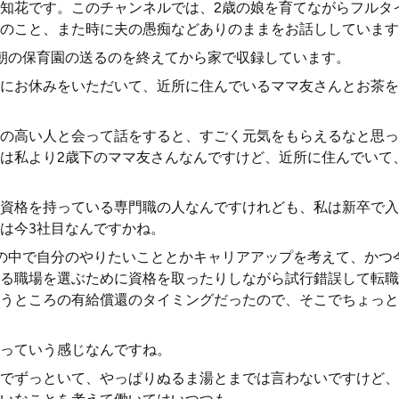
知花です。このチャンネルでは、2歳の娘を育てながらフルタ
のこと、また時に夫の愚痴などありのままをお話ししています
、朝の保育園の送るのを終えてから家で収録しています。
にお休みをいただいて、近所に住んでいるママ友さんとお茶を
の高い人と会って話をすると、すごく元気をもらえるなと思っ
は私より2歳下のママ友さんなんですけど、近所に住んでいて
資格を持っている専門職の人なんですけれども、私は新卒で入
は今3社目なんですかね。
の中で自分のやりたいこととかキャリアアップを考えて、かつ
る職場を選ぶために資格を取ったりしながら試行錯誤して転職
うところの有給償還のタイミングだったので、そこでちょっと
っていう感じなんですね。
でずっといて、やっぱりぬるま湯とまでは言わないですけど、