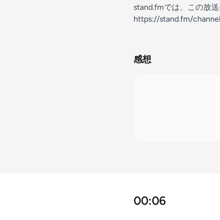
stand.fmでは、こ
https://stand.fm/chann
感想
00:06