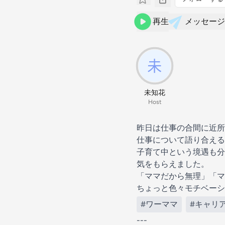
再生
メッセージ
未知花
Host
昨日は仕事の合間に近所
仕事について語り合える
子育て中という境遇も分
気をもらえました。
「ママだから無理」「マ
ちょっと色々モチベーシ
#ワーママ
#キャリ
---