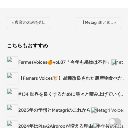
« 農業の未来を創…
【Metagriまとめ… »
こちらもおすすめ
FarmesVoices🍊vol.87「今年も果物は不作」
Metagr
【Famars Voices🐮】品種改良された農産物食べ
#134 世界を良くするために淡々と積み上げていく。
2025年の予想とMetagriのこれから
Metagri Voi
2024年はPlay2Airdropが増える理由
半年後の自分が
スクロール