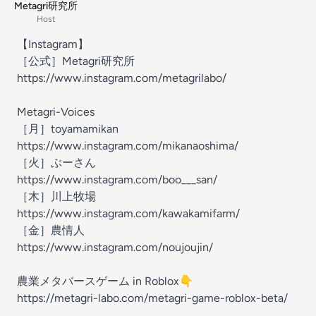
Metagri研究所
Host
【Instagram】
［公式］Metagri研究所
https://www.instagram.com/metagrilabo/
Metagri-Voices
［月］toyamamikan
https://www.instagram.com/mikanaoshima/
［火］ぶーさん
https://www.instagram.com/boo___san/
［木］川上牧場
https://www.instagram.com/kawakamifarm/
［金］農情人
https://www.instagram.com/noujoujin/
農業メタバースゲーム in Roblox👇
https://metagri-labo.com/metagri-game-roblox-beta/