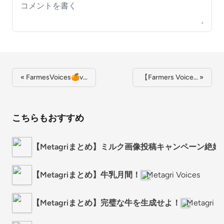
Your comment
« FarmesVoices🍊v…
【Farmers Voice… »
こちらもおすすめ
【Metagriまとめ】ミルク画像投稿キャンペーン絶好
【Metagriまとめ】牛乳月間！
Metagri Voices
【Metagriまとめ】完璧な牛を生成せよ！
Metagri V