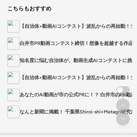
こちらもおすすめ
【自治体×動画AIコンテスト】波乱からの再始動！
白井市PR動画コンテスト締切！想像を超越する作品
知名度に悩む自治体が、動画生成AIコンテストに挑
【自治体×動画AIコンテスト】波乱からの再始動！
あなたのAI動画が市の公式PRに！？ 白井市のPR動
スクロール
なんと新聞に掲載！ 千葉県Shiroi-shi×Metagri