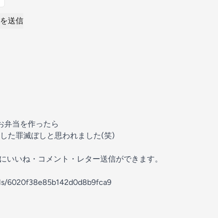
を送信
てお弁当を作ったら
した罪滅ぼしと思われました(笑)
の放送にいいね・コメント・レター送信ができます。
nels/6020f38e85b142d0d8b9fca9