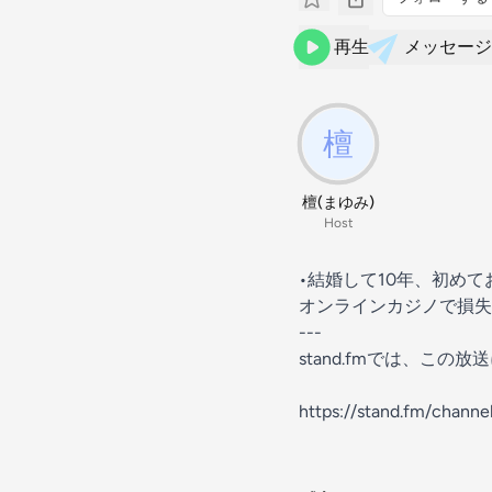
再生
メッセージ
檀(まゆみ)
Host
•結婚して10年、初め
オンラインカジノで損失
---
stand.fmでは、こ
https://stand.fm/chan