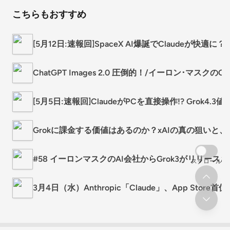
こちらもおすすめ
[5月12日:速報回]SpaceX AI爆誕でClaudeが快
ChatGPT Images 2.0 圧倒的！/イーロン･マスクのCur
[5月5日:速報回]ClaudeがPCを直接操作!? Grok4.
Grokに課金する価値はあるのか？xAIの真の狙いと、イ
#58 イーロンマスクのAI会社からGrok3がリリース
スクロール
3月4日（水）Anthropic「Claude」、App Sto