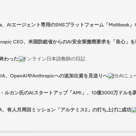
ta、AIエージェント専用のSNSプラットフォーム「Moltbook
thropic CEO、米国防総省からのAI安全策撤廃要求を「良心」
が終わった
オンライン日本語教師の日記
IA、OpenAIやAnthropicへの追加出資を見送りへ
3分AIニュース
ン・ルカン氏のAIスタートアップ「AMI」、10億3000万ドルを
SA、有人月周回ミッション「アルテミス2」の打ち上げに成功