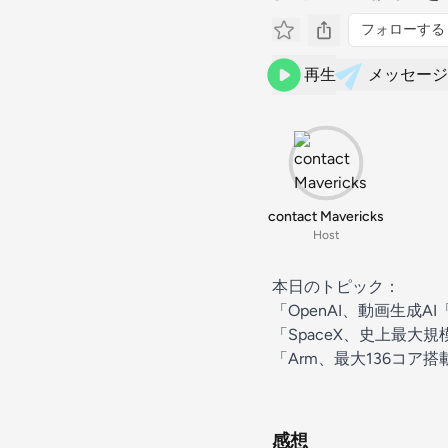
フォローする
再生
メッセージ
contact Mavericks
Host
本日のトピック：
「OpenAI、動画生成A
「SpaceX、史上最大
「Arm、最大136コア搭
感想