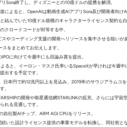
アプリSora終了し、ディズニーとの10億ドルの提携を解消。
ersの報道によると、OpenAIは動画生成AIアプリSora及び開発者
と結んでいた10億ドル規模のキャラクターライセンス契約も
のクロードコードが対等する中、
サービスやコーディング支援の開発へリソースを集中させる狙いが
ースをまとめてお伝えします。
模のIPOに向けて今週中にも目論み賞を提出。
onの報道によると、イーロン・マスク氏率いるSpaceXが早ければ今週
提出する予定です。
ル、日本円で約12兆円以上を見込み、2019年のサウジアラムコ
す。
ARSHIPの開発や衛星通信網STARLINKの拡充、さらには宇宙
られる見通しです。
の自社製AIチップ、ARM AGI CPUをリリース。
年間続いた設計ライセンス提供の事業モデルを転換し、同社初と