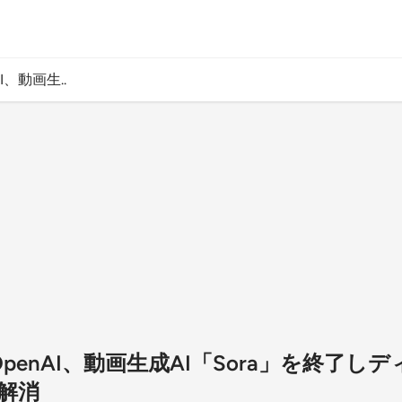
I、動画生..
OpenAI、動画生成AI「Sora」を終了し
解消