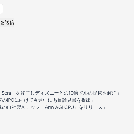
を送信
I「Sora」を終了しディズニーとの10億ドルの提携を解消」
規模のIPOに向けて今週中にも目論見書を提出」
載の自社製AIチップ「Arm AGI CPU」をリリース」