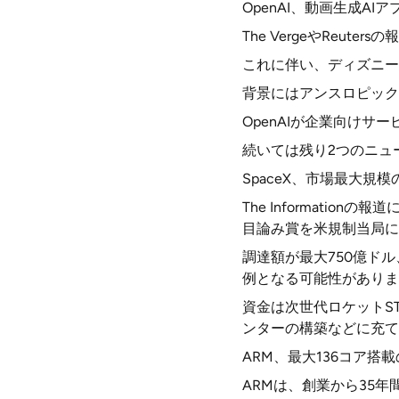
OpenAI、動画生成AI
The VergeやReut
これに伴い、ディズニー
背景にはアンスロピック
OpenAIが企業向け
続いては残り2つのニュ
SpaceX、市場最大規
The Informati
目論み賞を米規制当局に
調達額が最大750億ド
例となる可能性がありま
資金は次世代ロケットST
ンターの構築などに充て
ARM、最大136コア搭載
ARMは、創業から35