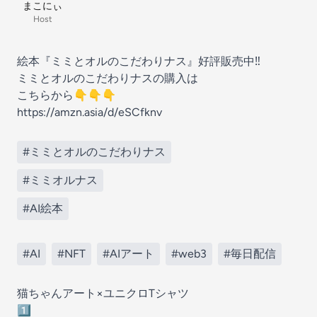
まこにぃ
Host
絵本『ミミとオルのこだわりナス』好評販売中‼️
ミミとオルのこだわりナスの購入は
こちらから👇👇👇
https://amzn.asia/d/eSCfknv
#ミミとオルのこだわりナス
#ミミオルナス
#AI絵本
#AI
#NFT
#AIアート
#web3
#毎日配信
猫ちゃんアート×ユニクロTシャツ
1️⃣