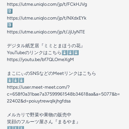
https://utme.uniqlo.com/jp/t/FCkHJVg
2️⃣
https://utme.uniqlo.com/jp/t/NXdxEYk
3️⃣
https://utme.uniqlo.com/jp/t/JjUyNTE
デジタル紙芝居『ミミとまほうの花』
YouTubeのリンクはこちら⬇️⬇️⬇️
https://youtu.be/bf7QLOmeXgM
まこにぃのSNSなどのMeetリンクはこちら
⬇️⬇️⬇️
https://user.meet-meet.com/?
c=658f0a31bae7a37599961548b34618aa&a=5077&b=
22402&d=poiuytrewqlkjhgfdsa
メルカリで野菜や果物の販売中
笑顔のフルーツ屋さん『まるやま』
⬇️⬇️⬇️