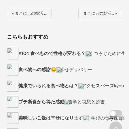
« まこにぃの朝活 …
まこにぃの朝活… »
こちらもおすすめ
#104 食べもので性格が変わる？
くつろぐために生
食べ物への感謝😊
幸せデリバリー
健康でいられる食べ物とは？
アクセスバーズkyot
プチ断食から得た感動
哲学と瞑想と読書
美味しいご飯は幸せになります
「学びの音声図書館
スクロール