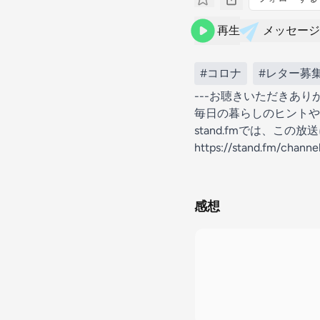
再生
メッセージ
#コロナ
#レター募
---お聴きいただきあ
毎日の暮らしのヒントや
stand.fmでは、こ
https://stand.fm/chann
感想