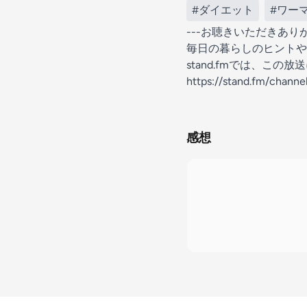
#ダイエット
#ワー
---お聴きいただきあ
毎日の暮らしのヒントや
stand.fmでは、こ
https://stand.fm/chann
感想