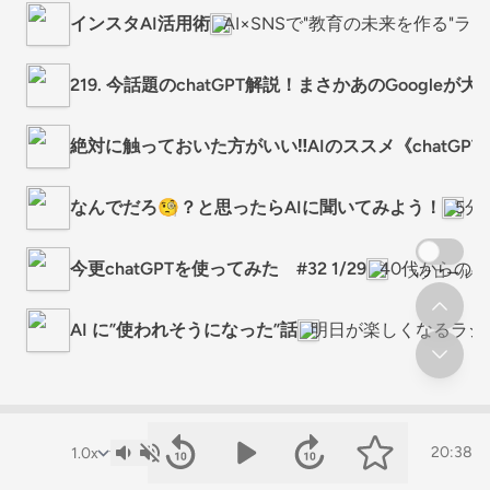
インスタAI活用術
AI×SNSで"教育の未来を作る"ラ
219. 今話題のchatGPT解説！まさかあのGoogleか
絶対に触っておいた方がいい‼️AIのススメ《chatGPT
なんでだろ🧐？と思ったらAIに聞いてみよう！
5分
今更chatGPTを使ってみた #32 1/29
40代からの
スクロール
AI に”使われそうになった”話
明日が楽しくなるラジ
20:38