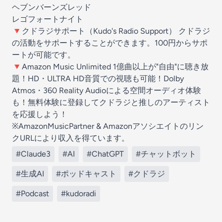
ヘブンバーンズレッド
レゴフォートナイト
🔻クドラジサポート（Kudo's Radio Support）
クドラジ
の活動をサポートする
ことができます。100円からサポ
ートが可能です。
🔻Amazon Music Unlimited 1億曲以上が"自由"に聴き放
題！HD・ULTRA HD音質での視聴も可能！Dolby
Atmos・360 Reality Audioによる空間オーディオ体験
も！⁠⁠⁠⁠⁠⁠⁠⁠⁠⁠⁠⁠⁠⁠⁠⁠⁠⁠⁠⁠⁠⁠⁠⁠⁠
無料体験に登録
してクドラジと推しのアーティスト
を応援しよう！
※AmazonMusicPartner & Amazonアソシエイトのリン
クURLにより収入を得ています。⁠⁠⁠⁠⁠⁠⁠⁠
#Claude3
#AI
#ChatGPT
#チャットボット
#生成AI
#ポッドキャスト
#クドラジ
#Podcast
#kudoradi