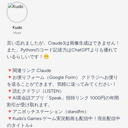
Kudo
Host
言い忘れましたが、Claude3は画像生成はできません！
また、Pythonのコード記述力はChatGPTよりも優れて
いるらしいです！😁
🔻関連リンク
Claude
🔻お便りフォーム（Google Form） クドラジへ
お便り
を送る
ことができます。気軽に送ってみてください！
🔻読むクドラジ（
LISTEN
）
🔻AI英会話アプリ「Speak」
招待リンク
1000円の年間
割引が受け取れます。
🔻アニボッチステーション（
standfm
）
🔻Kudo's Games ゲーム実況動画も配信中！現在配信中
のタイトル↓