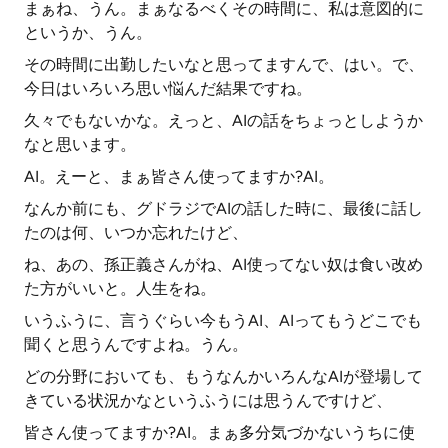
まぁね、うん。まぁなるべくその時間に、私は意図的に
というか、うん。
その時間に出勤したいなと思ってますんで、はい。で、
今日はいろいろ思い悩んだ結果ですね。
久々でもないかな。えっと、AIの話をちょっとしようか
なと思います。
AI。えーと、まぁ皆さん使ってますか?AI。
なんか前にも、グドラジでAIの話した時に、最後に話し
たのは何、いつか忘れたけど、
ね、あの、孫正義さんがね、AI使ってない奴は食い改め
た方がいいと。人生をね。
いうふうに、言うぐらい今もうAI、AIってもうどこでも
聞くと思うんですよね。うん。
どの分野においても、もうなんかいろんなAIが登場して
きている状況かなというふうには思うんですけど、
皆さん使ってますか?AI。まぁ多分気づかないうちに使