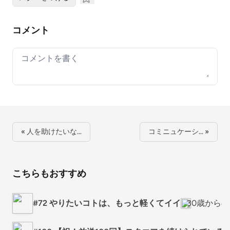
コメント
Your comment
« 人を助けたいな…
コミニュケーシ… »
こちらもおすすめ
#72 やりたいコトは、もっと軽くてイイ
30歳から