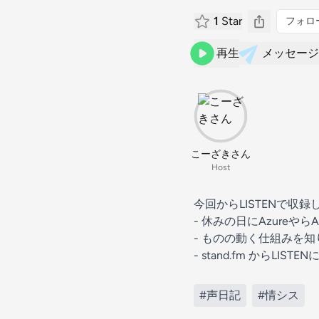
1
Star
フォロ
再生
メッセージ
こーざきさん
Host
今回からLISTENで収
- 休みの日にAzureやらAct
- ものの動く仕組みを
- stand.fm からLIS
#声日記
#情シス