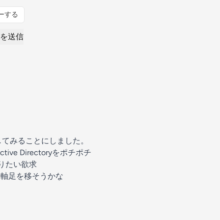
ーする
を送信
録してみることにしました。
ive Directoryをポチポチ
知りたい欲求
TENに軸足を移そうかな