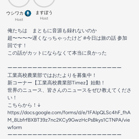
ますぼう
ウシワカ
Host
Host
俺たちは まともに音源も録れないのか
超〜〜〜〜遅くなっちゃったけど
#今日は旅の話
参加
回です！
この話がカットにならなくて本当に良かった
ーーーーーーーーーーーーーーーーーーーーーーー
工業高校農業部ではおたよりを募集中！
新コーナー【工業高校農業部Timez】始動！
世界のニュース、皆さんのニュースをぜひ教えてくださ
い！
こちらから！↓
https://docs.google.com/forms/d/e/1FAIpQLSc4hF_fhA
M_8LbfrfBXBT39z7nc2KCy9GwzHcPsBkys1CTNPA/vie
wform
ーーーーーーーーーーーーーーーーーーーーーーー