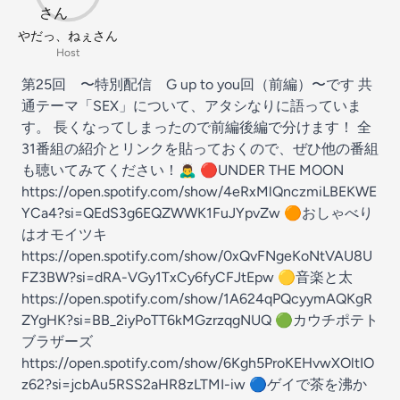
やだっ、ねぇさん
Host
第25回 〜特別配信 G up to you回（前編）〜です 共
通テーマ「SEX」について、アタシなりに語っていま
す。 長くなってしまったので前編後編で分けます！ 全
31番組の紹介とリンクを貼っておくので、ぜひ他の番組
も聴いてみてください！🙇‍♂️ 🔴UNDER THE MOON
https://open.spotify.com/show/4eRxMlQnczmiLBEKWE
YCa4?si=QEdS3g6EQZWWK1FuJYpvZw 🟠おしゃべり
はオモイツキ
https://open.spotify.com/show/0xQvFNgeKoNtVAU8U
FZ3BW?si=dRA-VGy1TxCy6fyCFJtEpw 🟡音楽と太
https://open.spotify.com/show/1A624qPQcyymAQKgR
ZYgHK?si=BB_2iyPoTT6kMGzrzqgNUQ 🟢カウチポテト
ブラザーズ
https://open.spotify.com/show/6Kgh5ProKEHvwXOltIO
z62?si=jcbAu5RSS2aHR8zLTMI-iw 🔵ゲイで茶を沸か