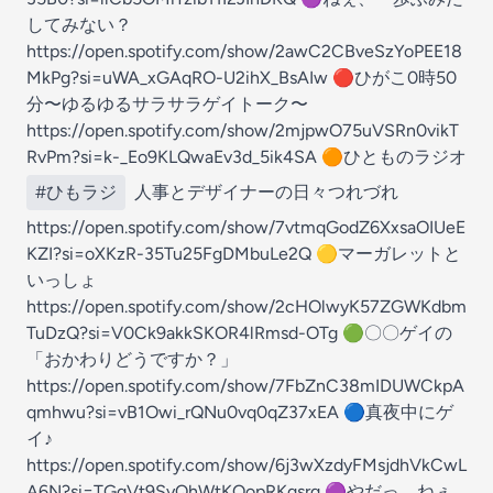
してみない？
https://open.spotify.com/show/2awC2CBveSzYoPEE18
MkPg?si=uWA_xGAqRO-U2ihX_BsAIw 🔴ひがこ0時50
分〜ゆるゆるサラサラゲイトーク〜
https://open.spotify.com/show/2mjpwO75uVSRn0vikT
RvPm?si=k-_Eo9KLQwaEv3d_5ik4SA 🟠ひとものラジオ
#ひもラジ
人事とデザイナーの日々つれづれ
https://open.spotify.com/show/7vtmqGodZ6XxsaOIUeE
KZI?si=oXKzR-35Tu25FgDMbuLe2Q 🟡マーガレットと
いっしょ
https://open.spotify.com/show/2cHOlwyK57ZGWKdbm
TuDzQ?si=V0Ck9akkSKOR4lRmsd-OTg 🟢〇〇ゲイの
「おかわりどうですか？」
https://open.spotify.com/show/7FbZnC38mIDUWCkpA
qmhwu?si=vB1Owi_rQNu0vq0qZ37xEA 🔵真夜中にゲ
イ♪
https://open.spotify.com/show/6j3wXzdyFMsjdhVkCwL
A6N?si=TGgVt9SyQhWtKOopRKqsrg 🟣やだっ、ねぇ