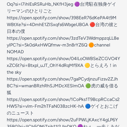
Oq?si=l7ihlEsRSRuHb_NKfH3jeg 🟣台湾駐在独身ゲイ
リーマンのひとりごと
https://open.spotify.com/show/398EeR76dKePA4t9M
WBtXe?si=4DmhE1ZlSxqfs6WbgeUBGA 🔴台湾の彼と
日本の僕
https://open.spotify.com/show/3zdTeV3WdmppzqLL8e
ylPC?si=5k0dAxHWQfmw-m3n8rYZ6Q 🟠channel
NOMAD
https://open.spotify.com/show/04lLoOWBSeZCGVO4Y
xZC6t?si=Btxpl_uJT_OhY4dRqMf9XA 🟡とらえろ！in
the sky
https://open.spotify.com/show/7gaPCydjnzuFizsv2ZJh
BC?si=wmanBRzhRhSJMDcXESlmOA 🟢虎の威を借る
狐
https://open.spotify.com/show/1CoPks1T9BcpRCcaCs2
HW5?si=vlm-Fm2hTFaN038zcHK-hA 🔵ゲイとおこげ
のニュースト
https://open.spotify.com/show/2uFPWLjKAxcY4gLP6Y
35B0?si=llCb5OMiTzib11I2JInDKQ 🟣ねぇ、一歩ふみだ