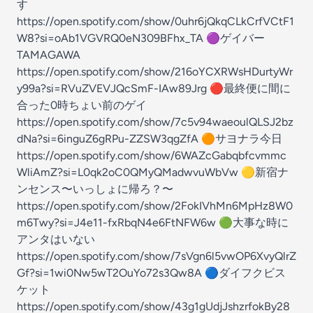
す
https://open.spotify.com/show/0uhr6jQkqCLkCrfVCtF1
W8?si=oAb1VGVRQ0eN309BFhx_TA 🟣ゲイバー
TAMAGAWA
https://open.spotify.com/show/216oYCXRWsHDurtyWr
y99a?si=RVuZVEVJQcSmF-IAw89Jrg 🔴最終便に間に
合った0時ちょい前のゲイ
https://open.spotify.com/show/7c5v94waeoulQLSJ2bz
dNa?si=6inguZ6gRPu-ZZSW3qgZfA 🟠サヨナラ今日
https://open.spotify.com/show/6WAZcGabqbfcvmmc
WliAmZ?si=L0qk2oC0QMyQMadwvuWbVw 🟡新宿ナ
ンセンス〜いっしょに帰ろ？〜
https://open.spotify.com/show/2FokIVhMn6MpHz8W0
m6Twy?si=J4e11-fxRbqN4e6FtNFW6w 🟢大事な時に
アンタはいない
https://open.spotify.com/show/7sVgn6l5vwOP6XvyQlrZ
Gf?si=1wi0Nw5wT2OuYo72s3Qw8A 🔵ダイフクビス
ケット
https://open.spotify.com/show/43g1gUdjJshzrfokBy28