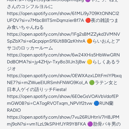
さんのコシフルヨルに
https://open.spotify.com/show/61MLi9y709KtONNCI2
UFOV?si=v7MbcBlITSmDqmzier8f7A 🔴夜の雑談つま
み食いちゃんねる
https://open.spotify.com/show/1Fg2sBMZZykd3VMNV
SpZbX?si=eQcpqipnSf6Ut8BQzKhhrA 🟠らいおんとア
サコのロッカールーム
https://open.spotify.com/show/6w24XHis5HbWwGRN
DdBOMA?si=jy4ZHjv-Txy8o3llJn3jBw 🟡らしくあるラ
ジオ
https://open.spotify.com/show/0EWXAzxLDltFmlYPbxq
NE7?si=mZWueEIURSmhFNWG9KoI_A 🟢ラテン女と
日本人ゲイの語りッチFiesta!
https://open.spotify.com/show/6E0eGsVOAVbVdofEP
mGW0B?si=CATogRVOTxqm_NPVIf2tvw 🔵RUN蘭
RADIO
https://open.spotify.com/show/7vu26RUHtnV7H8JPM
mj9oN?si=vm1LzL9kSPiHfJYR9Y8FKA 🟣肋骨パキ男の