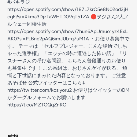
#パキラジ
https://open.spotify.com/show/187L7krC5e8N02od2jH
cgE?si=Xkma3DjzTaWHTD0VqT5TZA 🔴ヲジさん2人ノ
ルウェー同棲生活
https://open.spotify.com/show/7hun6ApiJmuo1yz4ExL
AK0?si=PLBne2pAQ6imJUb-q7uM1A ・お便り募集中で
す。 テーマは 「セルフプレジャー、こんな場所でしち
ゃった選手権」 「エッチの時に遭遇した怖い話」 「リ
スナーさんの呼び名問題」 もちろん普段通りのお便り
も募集中です！ この番組は、おじさんゲイが送る、 煩
悩と下世話にまみれた内容となっております。 ご注意
あそばせ 公式ツイッターはこちら↓
https://twitter.com/kosiyoru2 お便りはツイッターのDM
かグーグルフォームでお願いします
https://t.co/MZTOQqZnRC