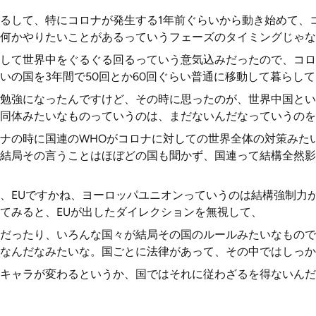
るして、特にコロナが発生する1年前ぐらいから動き始めて、
何かやりたいことがあるっていうフェーズのタイミングじゃな
して世界中をぐるぐる回るっていう意気込みだったので、コロ
らいの国を3年間で50回とか60回ぐらい普通に移動して暮らし
勉強になったんですけど、その時に思ったのが、世界中国とい
同体みたいなものっていうのは、まだないんだなっていうのを
ナの時に国連のWHOがコロナに対しての世界全体の対策みた
結局その言うことはほぼどの国も聞かず、国連って結構全然影
、EUですかね、ヨーロッパユニオンっていうのは結構強制力
てみると、EUが出したダイレクションを無視して、
だったり、いろんな国々が結局その国のルールみたいなもので
なんだなみたいな。国ごとに法律があって、その中ではしっか
キャラが変わるというか、国ではそれに従わざるを得ないんだ