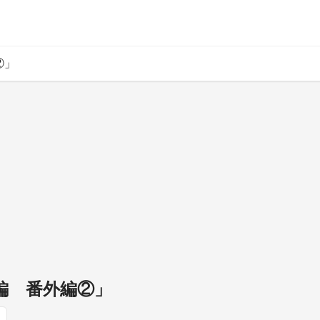
②」
チ編 番外編②」