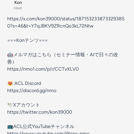
Kon
Host
https://x.com/kon39000/status/187153233873329385
0?s=46&t=Y7qJBKV9ZRcnQo3kL72Ntw
===Konテンツ===
🤖メルマガはこちら（セミナー情報・AIで日々の改
善）
https://nmo1.com/p/r/CCTvXLV0
😻 ACL Discord
https://discord.gg/nmo
🕊Xアカウント
https://twitter.com/kon39000
📺ACL公式YouTubeチャンネル
https://www.youtube.com/@nsc-nmo