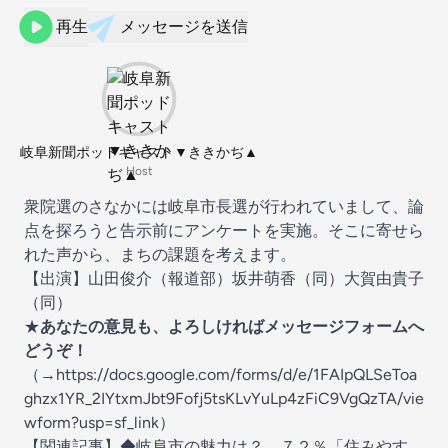
再生
メッセージを送信
岐阜新聞ポッドキャスト▼ききかぢ▲
Host
衆院選のさなかには岐阜市長選が行われていまして、論
点を探ろうと告示前にアンケートを実施。そこに寄せら
れた声から、まちの課題を考えます。
【出演】山田俊介（報道部）坂井萌香（同）大賀由貴子
（同）
★
あなたの意見も、よろしければメッセージフォームへ
どうぞ！
（→
⁠⁠⁠⁠⁠⁠⁠⁠⁠⁠https://docs.google.com/forms/d/e/1FAIpQLSeToa
ghzx1YR_2IYtxmJbt9Fofj5tsKLvYuLp4zFiC9VgQzTA/vie
wform?usp=sf_link
⁠）
【関連記事】◆岐阜市の魅力は？ ７２％「住みやす