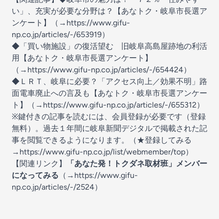
い」、充実が必要な分野は？【あなトク・岐阜市長選ア
ンケート】（→
https://www.gifu-
np.co.jp/articles/-/653919
）
◆「買い物施設」の復活望む 旧岐阜高島屋跡地の利活
用【あなトク・岐阜市長選アンケート】
（→
https://www.gifu-np.co.jp/articles/-/654424
）
◆ＬＲＴ、岐阜に必要？「アクセス向上／効果不明」路
面電車廃止への言及も【あなトク・岐阜市長選アンケー
ト】（→
https://www.gifu-np.co.jp/articles/-/655312
）
※鍵付きの記事を読むには、会員登録が必要です（登録
無料）。過去１年間に岐阜新聞デジタルで掲載された記
事を閲覧できるようになります。（★登録してみる
→
⁠⁠https://www.gifu-np.co.jp/list/webmember/top⁠⁠
）
【関連リンク】
「あなた発！トクダネ取材班」メンバー
になってみる
（→
⁠https://www.gifu-
np.co.jp/articles/-/2524⁠
）