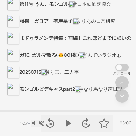
第11号 うん、モンゴル
新日本駄洒落協会
相撲 ガロア 有馬皇子
まりあの日常研究
【ドゥラメンテ特集：前編】これほどまでに強いのか！
ガ10. ガルマ散る(🐱801夜)
ざんていラジオぉ
20250715
独り言、二人事
スクロール
モンゴルビデキャスpart2
手なり馬なり声日記
05:06