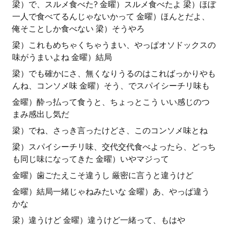
梁）で、スルメ食べた? 金曜）スルメ食べたよ 梁）ほぼ
一人で食べてるんじゃないかって 金曜）ほんとだよ、
俺そことしか食べない 梁）そうやろ
梁）これもめちゃくちゃうまい、やっぱオソドックスの
味がうまいよね 金曜）結局
梁）でも確かにさ、無くなりうるのはこればっかりやも
んね、コンソメ味 金曜）そう、でスパイシーチリ味も
金曜）酔っ払って食うと、ちょっとこう いい感じのつ
まみ感出し気だ
梁）でね、さっき言ったけどさ、このコンソメ味とね
梁）スパイシーチリ味、交代交代食べよったら、どっち
も同じ味になってきた 金曜）いやマジって
金曜）歯ごたえこそ違うし 厳密に言うと違うけど
金曜）結局一緒じゃねみたいな 金曜）あ、やっぱ違う
かな
梁）違うけど 金曜）違うけど一緒って、もはや