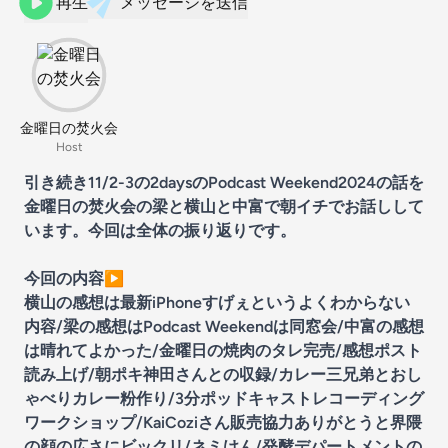
再生
メッセージを送信
金曜日の焚火会
Host
引き続き11/2-3の2daysのPodcast Weekend2024の話を
金曜日の焚火会の梁と横山と中富で朝イチでお話しして
います。今回は全体の振り返りです。
今回の内容▶︎
横山の感想は最新iPhoneすげぇというよくわからない
内容/梁の感想はPodcast Weekendは同窓会/中富の感想
は晴れてよかった/金曜日の焼肉のタレ完売/感想ポスト
読み上げ/朝ポキ神田さんとの収録/カレー三兄弟とおし
ゃべりカレー粉作り/3分ポッドキャストレコーディング
ワークショップ/KaiCoziさん販売協力ありがとうと界隈
の顔の広さにビックリ/ネミけん/発酵デパートメントの