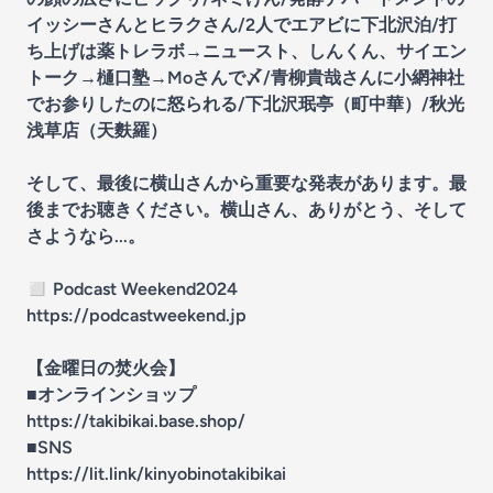
イッシーさんとヒラクさん/2人でエアビに下北沢泊/打
ち上げは薬トレラボ→ニュースト、しんくん、サイエン
トーク→樋口塾→Moさんで〆/青柳貴哉さんに小網神社
でお参りしたのに怒られる/下北沢珉亭（町中華）/秋光
浅草店（天麩羅）
そして、最後に横山さんから重要な発表があります。最
後までお聴きください。横山さん、ありがとう、そして
さようなら...。
◻️ Podcast Weekend2024
https://podcastweekend.jp
【金曜日の焚火会】
■オンラインショップ
https://takibikai.base.shop/
■SNS
https://lit.link/kinyobinotakibikai