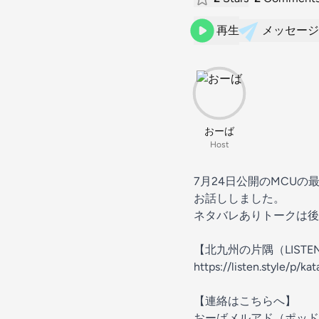
再生
メッセージ
おーば
Host
7月24日公開のMCU
お話ししました。
ネタバレありトークは後
【北九州の片隅（LISTE
https://listen.style/p/ka
【連絡はこちらへ】
おーばメルアド（ポッド