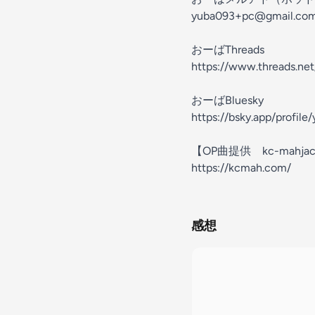
yuba093+pc@gmail.co
おーばThreads
https://www.threads.n
おーばBluesky
https://bsky.app/profile
【OP曲提供 kc-mahjack
https://kcmah.com/
感想