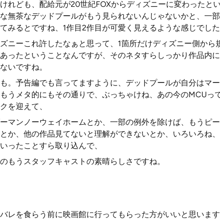
けれども、配給元が20世紀FOXからディズニーに変わったと
うな無茶なデッドプールがもう見られないんじゃないかと、一
てみるとですね、1作目2作目が可愛く見えるような感じでし
ズニーこれ許したなぁと思って、1箇所だけディズニー側から
あったということなんですが、そのネタすらしっかり作品内に
ないですね。
も。予告編でも言ってますように、デッドプールが自分はマー
もうメタ的にもその通りで、ぶっちゃけね、あの今のMCUって
クを迎えて、
ーマンノーウェイホームとか、一部の例外を除けば、もうピー
とか、他の作品見てないと理解ができないとか、いろいろね、
いったことすら取り込んで、
のもうスタッフキャストの素晴らしさですね。
バレを食らう前に映画館に行ってもらった方がいいと思います