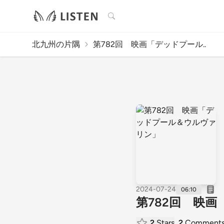
検索
北九州の片隅
第782回 映画「デッドプール..
2024-07-24
06:10
第782回 映
2
Stars
2
Comment