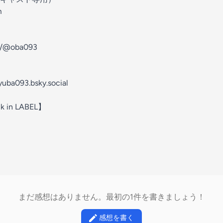
m
et/@oba093
/yuba093.bsky.social
 in LABEL】
まだ感想はありません。最初の1件を書きましょう！
感想を書く