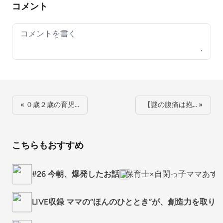
コメント
Your comment
« ０歳２歳の育児…
【謎の腹痛は抱… »
こちらもおすすめ
#26 今朝、爆発したお話
保育士×自閉っ子ママあす
LIVE収録 ママの“ほんのひととき”が、創造力を取り