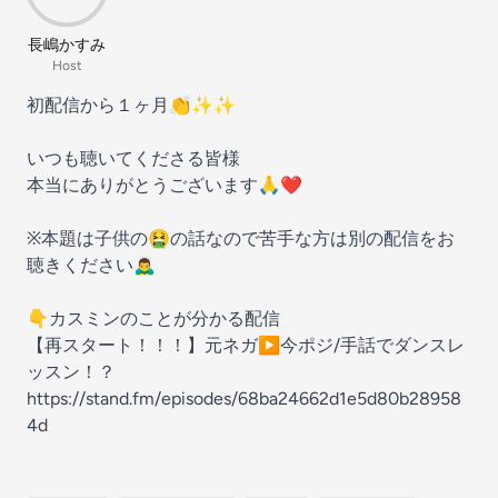
長嶋かすみ
Host
初配信から１ヶ月👏✨✨
いつも聴いてくださる皆様
本当にありがとうございます🙏❤️
※本題は子供の🤮の話なので苦手な方は別の配信をお
聴きください🙇‍♂️
👇カスミンのことが分かる配信
【再スタート！！！】元ネガ▶︎今ポジ/手話でダンスレ
ッスン！？
https://stand.fm/episodes/68ba24662d1e5d80b28958
4d