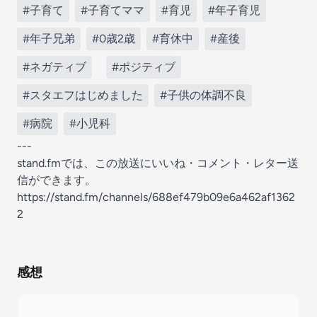
#子育て
#子育てママ
#育児
#年子育児
#年子兄弟
#0歳2歳
#育休中
#産後
#ネガティブ
#ポジティブ
#スタエフはじめました
#子供の体調不良
#病院
#小児科
---
stand.fmでは、この放送にいいね・コメント・レター送
信ができます。
https://stand.fm/channels/688ef479b09e6a462af1362
2
感想