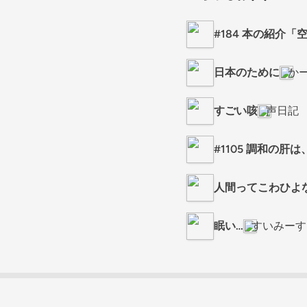
#184 本の紹介
日本のために
か
すごい咳
声日記
#1105 調和の肝
人間ってこわひよ
眠い…
すいみーす