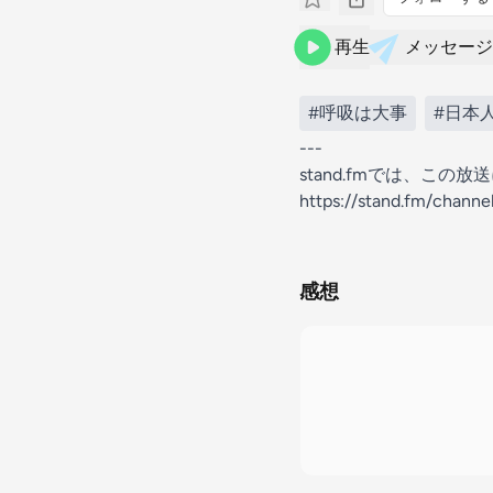
再生
メッセージ
#呼吸は大事
#日本
---
stand.fmでは、こ
https://stand.fm/chan
感想