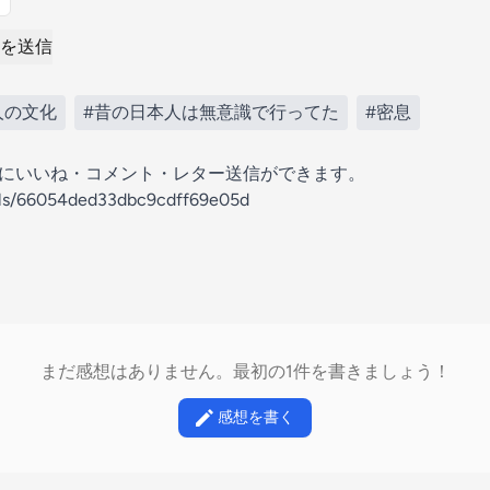
を送信
人の文化
#昔の日本人は無意識で行ってた
#密息
の放送にいいね・コメント・レター送信ができます。
nels/66054ded33dbc9cdff69e05d
まだ感想はありません。最初の1件を書きましょう！
感想を書く