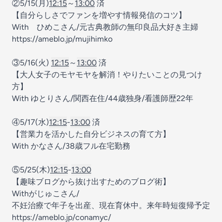
②5/15(月)
12:15
～
13:00
済
【自分らしさでファンを増やす情報発信のコツ】
With ひめこさん/元古典教師の無印良品大好き主婦
https://ameblo.jp/mujihimko
③5/16(火)
12:15
～
13:00
済
【大人女子のモヤモヤを解消！やりたいことの見つけ
方】
With ゆとりさん/関西在住/44歳独身/看護師歴22年
④5/17(水)
12:15
-
13:00
済
【営業力を活かした自分ビジネスの育て方】
With かなさん/38歳フル在宅勤務
⑤5/25(木)
12:15
-
13:00
【趣味ブログから抜け出すためのブログ術】
Withがじゅこさん/
不妊治療で年子を出産、現在育休中。来年時短復帰予定
https://ameblo.jp/conamyc/