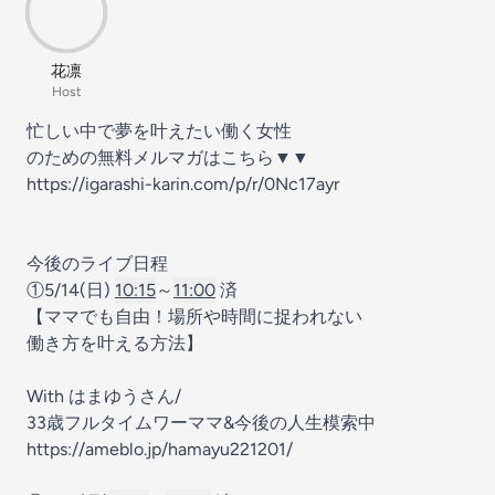
花凛
Host
忙しい中で夢を叶えたい働く女性
のための無料メルマガはこちら▼▼
https://igarashi-karin.com/p/r/0Nc17ayr
今後のライブ日程
①5/14(日)
10:15
～
11:00
済
【ママでも自由！場所や時間に捉われない
働き方を叶える方法】
With はまゆうさん/
33歳フルタイムワーママ&今後の人生模索中
https://ameblo.jp/hamayu221201/