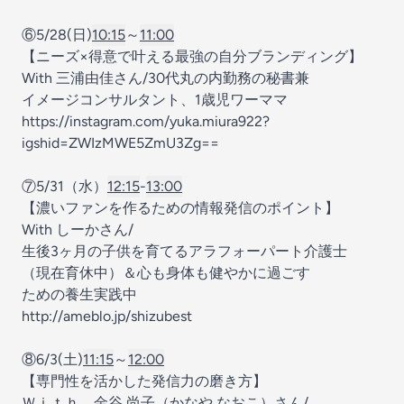
⑥5/28(日)
10:15
～
11:00
【ニーズ×得意で叶える最強の自分ブランディング】
With 三浦由佳さん/30代丸の内勤務の秘書兼
イメージコンサルタント、1歳児ワーママ
https://instagram.com/yuka.miura922?
igshid=ZWIzMWE5ZmU3Zg==
⑦5/31（水）
12:15
-
13:00
【濃いファンを作るための情報発信のポイント】
With しーかさん/
生後3ヶ月の子供を育てるアラフォーパート介護士
（現在育休中）＆心も身体も健やかに過ごす
ための養生実践中
http://ameblo.jp/shizubest
⑧6/3(土)
11:15
～
12:00
【専門性を活かした発信力の磨き方】
Ｗｉｔｈ 金谷 尚子（かなや なおこ）さん/