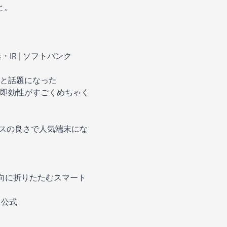
と。
・IR | ソフトバンク
と話題になった
、即効性がすごくめちゃく
ンスの良さで人気端末にな
を縦方向に折りたたむスマート
n 公式