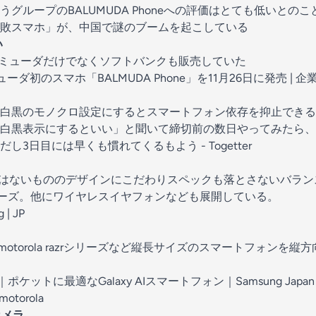
グループのBALUMUDA Phoneへの評価はとても低いとのこ
敗スマホ」が、中国で謎のブームを起こしている
い
eはバルミューダだけでなくソフトバンクも販売していた
ダ初のスマホ「BALMUDA Phone」を11月26日に発売 | 企業
白黒のモノクロ設定にするとスマートフォン依存を抑止できる
を白黒表示にするといい」と聞いて締切前の数日やってみたら
3日目には早くも慣れてくるもよう - Togetter
eほどではないもののデザインにこだわりスペックも落とさないバラ
oneシリーズ。他にワイヤレスイヤフォンなども展開している。
| JP
リーズ、motorola razrシリーズなど縦長サイズのスマートフォン
Flip7｜ポケットに最適なGalaxy AIスマートフォン｜Samsung Japa
motorola
のカメラ