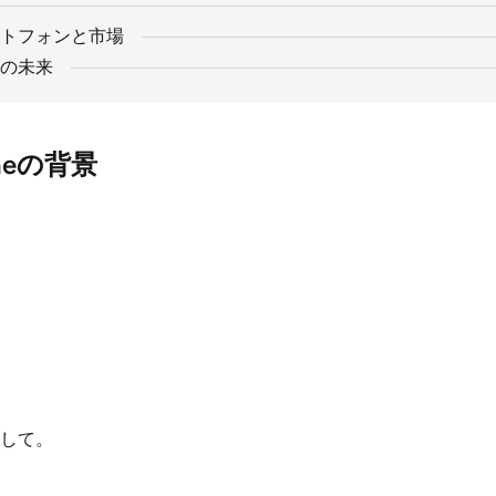
トフォンと市場
の未来
oneの背景
して。