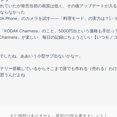
れていたが発売当初の画質は低く、その後アップデートが入る
ならなかった
DA Phone」のカメラを試す――「料理モード」の実力は？] - ケ
KODAK Charmera」のこと。5000円台という価格も手伝
Charmera」が楽しい 毎日の記録にちょうどいい【いつモノコト】-I
いい機種でしたね。ああいう小型サブ出ないかなー。
テリー搭載しているからそこまで誰でも作れる（売れる）わけ
思うんだよね
まだ感想はありません。最初の1件を書きましょう！