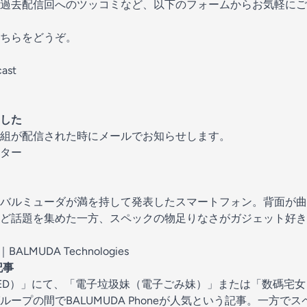
過去配信回へのツッコミなど、以下のフォームからお気軽にご
こちらをどうぞ。
cast
した
組が配信された時にメールでお知らせします。
ター
バルミューダが満を持して発表したスマートフォン。背面が曲
ど話題を集めた一方、スペックの物足りなさがガジェット好き
BALMUDA Technologies
記事
RED）」にて、「電子垃圾妹（電子ごみ妹）」または「数碼宅
ープの間でBALUMUDA Phoneが人気という記事。一方で