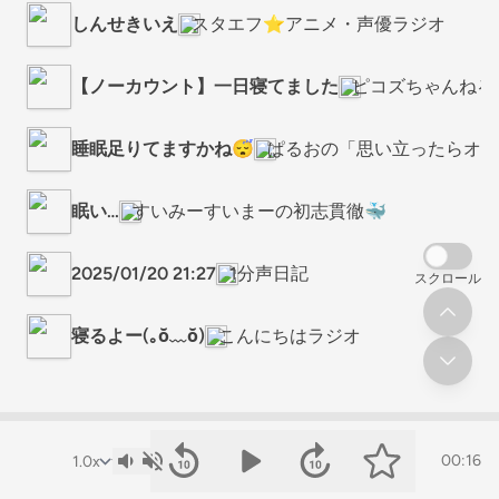
しんせきいえ
スタエフ⭐️アニメ・声優ラジオ
【ノーカウント】一日寝てました
ピコズちゃんねる.
睡眠足りてますかね😴
ぱるおの「思い立ったらオタ
眠い…
すいみーすいまーの初志貫徹🐳
2025/01/20 21:27
1分声日記
スクロール
寝るよー(｡ŏ﹏ŏ)
こんにちはラジオ
00:16